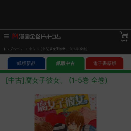
トップページ
中古
[中古]腐女子彼女。 (1-5巻 全巻)
紙版新品
紙版中古
電子書籍版
[中古]腐女子彼女。 (1-5巻 全巻)