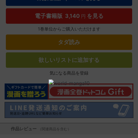
電子書籍版
3,140
を見る
円
1巻単位からご購入いただけます
タダ読み
欲しいリストに追加する
気になる商品を登録
作品レビュー
（関連商品を含む）