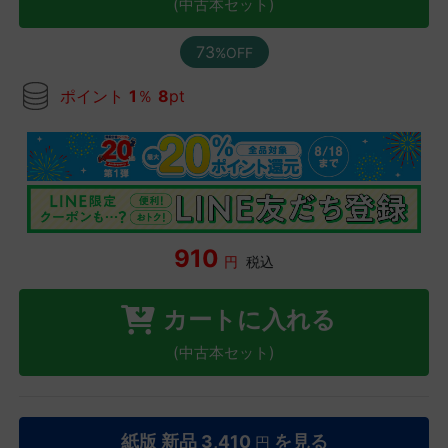
(中古本セット)
73
%OFF
ポイント
1
％
8
pt
910
円
税込
カートに入れる
(中古本セット)
紙版 新品
3,410
を見る
円