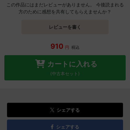
この作品にはまだレビューがありません。 今後読まれる
方のために感想を共有してもらえませんか？
レビューを書く
910
円
税込
カートに入れる
(中古本セット)
シェアする
シェアする