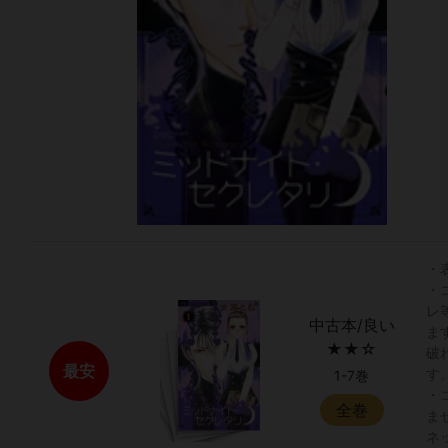
・
・
レ
中古本/良い
ま
★★☆
破
最安
す
1-7巻
・
全巻
ま
ネ