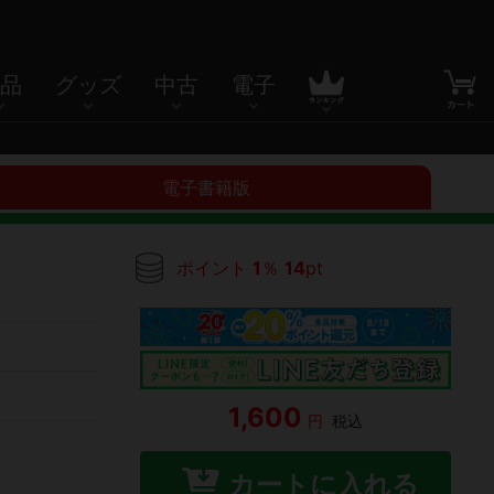
品
グッズ
中古
電子
電子書籍版
ポイント
1
％
14
pt
1,600
円
税込
カートに入れる