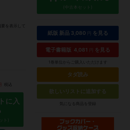
(中古本セット)
概要を表示して
紙版 新品
3,080
を見る
円
電子書籍版
4,081
を見る
円
1巻単位からご購入いただけます
タダ読み
円
税込
欲しいリストに追加する
トに入
気になる商品を登録
る
ット)