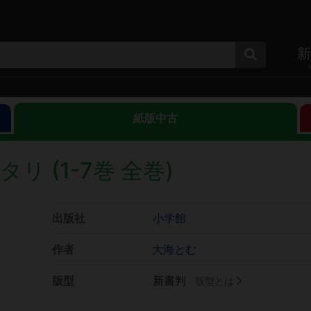
新
紙版中古
 (1-7巻 全巻)
出版社
小学館
作者
大海とむ
版型
新書判
版型とは