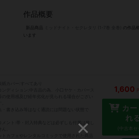
作品概要
新品商品
ミッドナイト・セクレタリ (1-7巻 全巻)
の作品
います
表紙カバー:すべてあり
1,600
コンディション:中古品の為、小口ヤケ・カバース
等の使用感及び経年劣化が見られる場合がござい
す。
カー
れ・書き込み等はなく通読には問題ない状態で
。
れ
コメント:帯・封入特典などは必ずしも付属は致し
(中古本セ
せん。
ットカフェやレンタルコミックで使用された商品