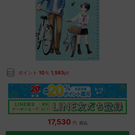
ポイント
10
％
1,593
pt
17,530
円
税込