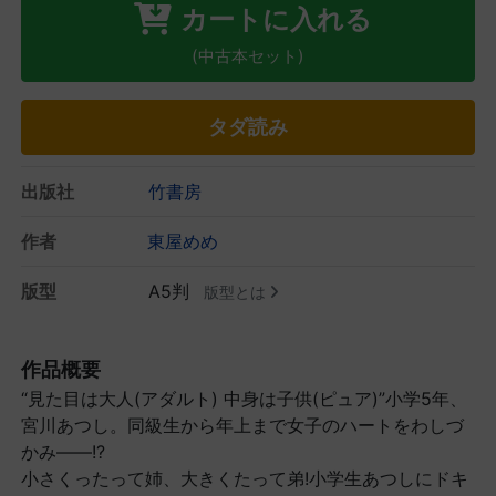
カートに入れる
(中古本セット)
タダ読み
出版社
竹書房
作者
東屋めめ
版型
A5判
版型とは
作品概要
“見た目は大人(アダルト) 中身は子供(ピュア)”小学5年、
宮川あつし。同級生から年上まで女子のハートをわしづ
かみ――!?
小さくったって姉、大きくたって弟!小学生あつしにドキ