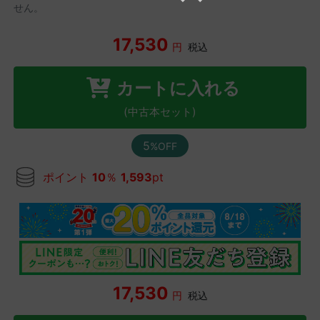
せん。
17,530
円
税込
カートに入れる
(中古本セット)
5
%OFF
ポイント
10
％
1,593
pt
17,530
円
税込