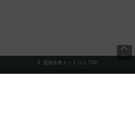
上へ
漫画全巻ドットコム TOP
トップページ
会員登録・ログイン
初めての方へ
電子書籍の読み方
支払方法
特定商取引法に基づく通販の表記