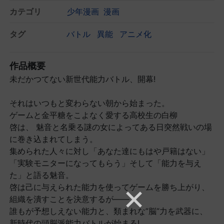
カテゴリ
少年漫画
漫画
タグ
バトル
異能
アニメ化
作品概要
未だかつてない新世代能力バトル、開幕!
それはいつもと変わらない朝から始まった。
ゲームと金平糖をこよなく愛する高校生の白柳
啓は、 魅音と名乗る謎の女によってある日突然戦いの場
に巻き込まれてしまう。
集められた人々に対し「あなた達にもはや戸籍はない」
「実験モニターになってもらう」そして「能力を与え
た」と語る魅音。
啓は己に与えられた能力を使ってゲームを勝ち上がり、
組織を潰すことを決意するが――。
誰もが予想しえない能力と、類まれな”脳”力を武器に、
新時代の頭脳派能力バトルが始まる!