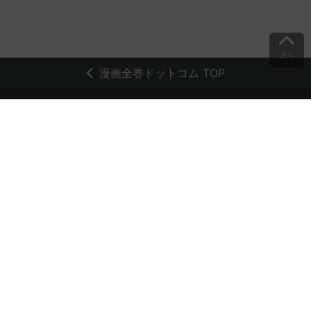
上へ
漫画全巻ドットコム TOP
トップページ
会員登録・ログイン
初めての方へ
電子書籍の読み方
支払方法
特定商取引法に基づく通販の表記
資金決済法に基づく表示
古物営業法に基づく表示
よくある質問
問い合わせ