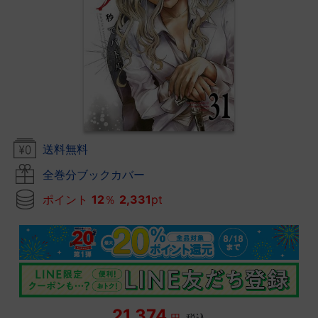
送料無料
全巻分ブックカバー
ポイント
12
％
2,331
pt
21,374
円
税込