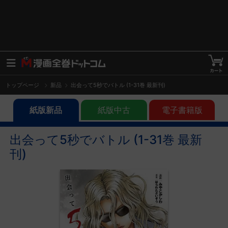
トップページ
新品
出会って5秒でバトル (1-31巻 最新刊)
紙版新品
紙版中古
電子書籍版
出会って5秒でバトル (1-31巻 最新
刊)