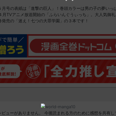
５月号の表紙は「進撃の巨人」！巻頭カラーは男の子の夢いっ
―は４月TVアニメ放送開始の「ふらいんぐうぃっち」。大人気御
巻発売の「迷え！七つの大罪学園」の３本です！
レビューがありません。 今後読まれる方のために感想を共有し