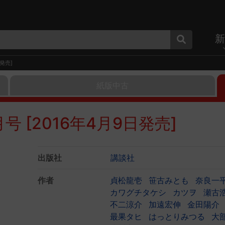
新
発売]
紙版中古
号 [2016年4月9日発売]
出版社
講談社
作者
貞松龍壱
笹古みとも
奈良一
カワグチタケシ
カツヲ
瀬古
不二涼介
加遠宏伸
金田陽介
最果タヒ
はっとりみつる
大