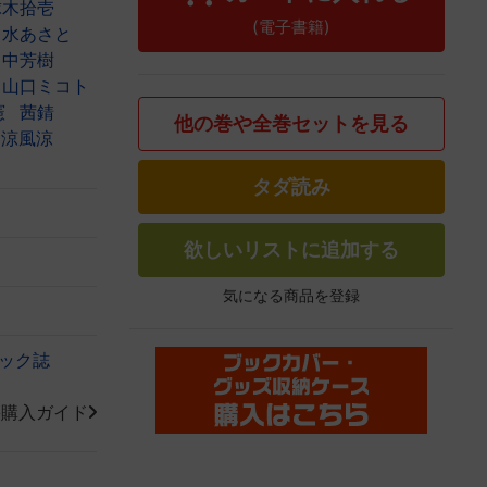
球木拾壱
(電子書籍)
水あさと
田中芳樹
山口ミコト
憲
茜錆
他の巻や全巻セットを見る
涼風涼
タダ読み
欲しいリストに追加する
気になる商品を登録
ック誌
籍購入ガイド