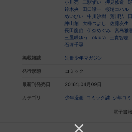
小川亮
二駅ずい
押見修造
鈴木央
田口囁一
桜場コハル
めいびい
中川沙樹
荒川弘
諫山創
大橋つよし
佐藤友生
長田龍伯
伊奈めぐみ
宮島雅
三屋咲ゆう
okiura
士貴智志
石塚千尋
掲載雑誌
別冊少年マガジン
発行形態
コミック
最新刊発売日
2016年04月09日
カテゴリ
少年漫画
コミック誌
少年コミ
電子書