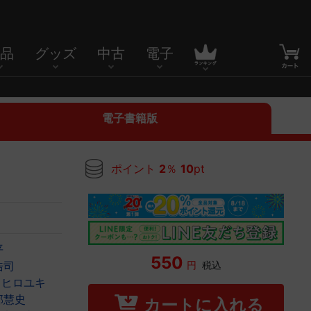
品
グッズ
中古
電子
電子書籍版
ポイント
2
％
10
pt
平
550
円
税込
浩司
ヒロユキ
部慧史
カートに入れる