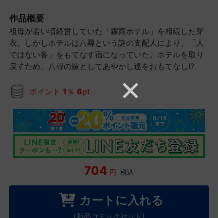
作品概要
祖母が若い頃経営していた「霧雨ホテル」を相続した芽
衣。しかしホテルは八尋という謎の支配人により、「人
ではない客」をもてなす宿になっていた。ホテルを取り
戻すため、八尋の嫁としてあやかし達をおもてなし!?
ポイント
1
％
6
pt
704
円
税込
カートに入れる
(新品コミックセット)