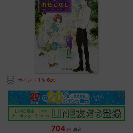
ポイント
1
％
6
pt
704
円
税込