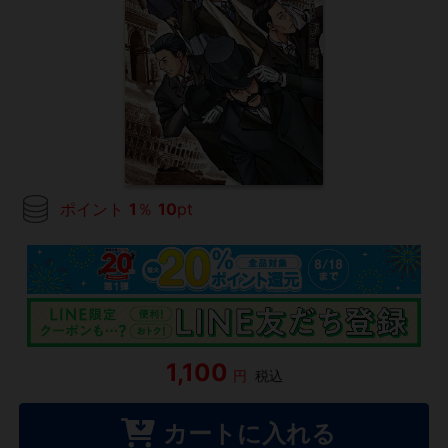
ポイント
1
％
10
pt
1,100
円
税込
カートに入れる