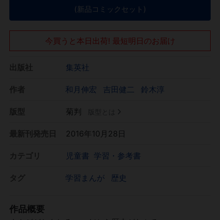
(新品コミックセット)
今買うと本日出荷! 最短明日のお届け
出版社
集英社
作者
和月伸宏
吉田健二
鈴木淳
版型
菊判
版型とは
最新刊発売日
2016年10月28日
カテゴリ
児童書
学習・参考書
タグ
学習まんが
歴史
作品概要