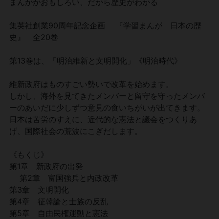
まんががおもしろい、だから歴史がわかる
集英社創業90周年記念企画 『学習まんが 日本の歴
史』 全20巻
第13巻は、「明治維新と文明開化」《明治時代》
維新政府はものすごい勢いで改革を始めます。
しかし、海外を見てきたメンバーと留守を守ったメンバ
ーのあいだに少しずつ意見の食いちがいが出てきます。
日本は苦労のすえに、近代的な憲法と議会をつくりあ
げ、国際社会の荒波にこぎだします。
《もくじ》
第1章 新政府の出発
第2章 富国強兵と内政改革
第3章 文明開化
第4章 征韓論と士族の反乱
第5章 自由民権運動と憲法