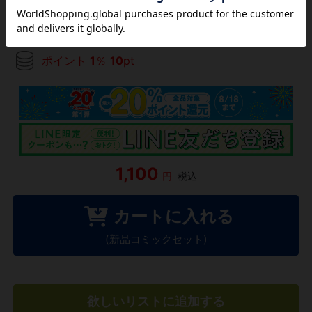
ポイント
1
％
10
pt
1,100
円
税込
カートに入れる
(新品コミックセット)
欲しいリストに追加する