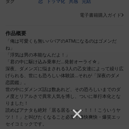
タグ
恋
ドラマ化
共感
完結
電子書籍購入ガイド
作品概要
「俺は可愛くも無いババアのATMになるのはゴメンだ
ね」
「浮気は男の本能なんだよ！」
「君の中に駆け込み乗車だ…発射オーライ☆」
深夜、ダメンズに悩まされる3人の乙女達によって繰り広
げられる、世にも恐ろしい体験談…それが「深夜のダメ
恋図鑑」。
世の中にダメンズ話は数あれど、その恐ろしいまでのダ
メ度とリアルさで異常人気を博し、ついに単行本化とな
りました！
読めばアナタも絶対「居る居る～～～！！！こういうヤ
ツ！！」と叫びたくなること必至！痛快爽快・爆笑エッ
セイコミックです。