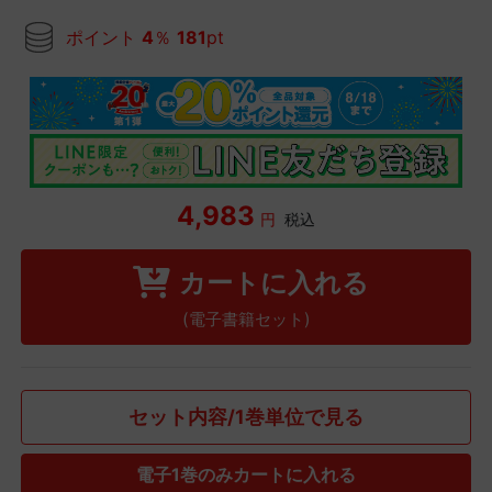
ポイント
4
％
181
pt
4,983
円
税込
カートに入れる
(電子書籍セット)
セット内容/1巻単位で見る
電子1巻のみカートに入れる