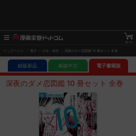
トップページ
電子
少女・女性
深夜のダメ恋図鑑 10 冊セット 全巻
紙版新品
紙版中古
電子書籍版
深夜のダメ恋図鑑 10 冊セット 全巻