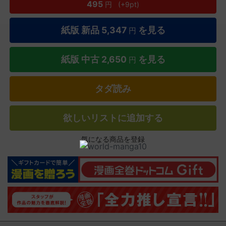
495
円
(+9pt)
紙版 新品
5,347
を見る
円
紙版 中古
2,650
を見る
円
タダ読み
欲しいリストに追加する
気になる商品を登録