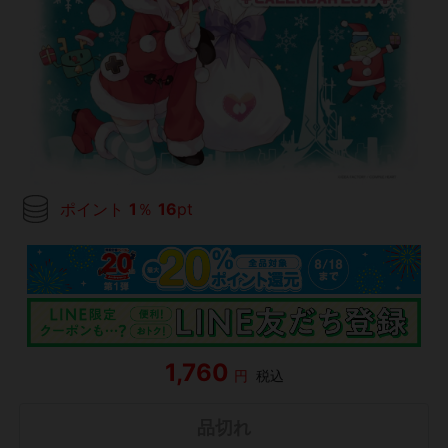
ポイント
1
％
16
pt
1,760
円
税込
品切れ