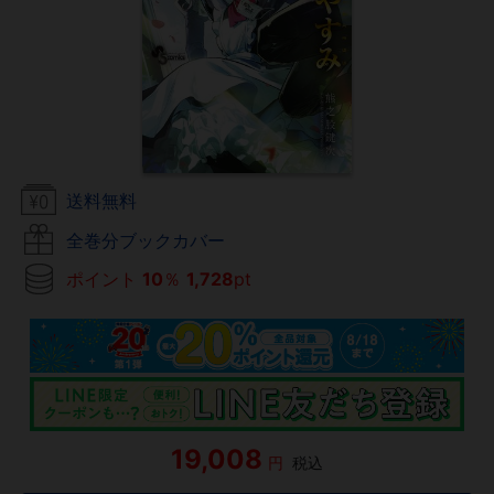
送料無料
全巻分ブックカバー
ポイント
10
％
1,728
pt
19,008
円
税込