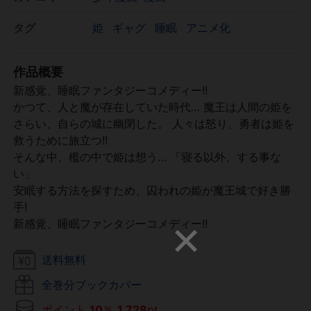
タグ
姫
ギャグ
睡眠
アニメ化
作品概要
新感覚、睡眠ファンタジーコメディー!!
かつて、人と魔が存在していた時代… 魔王は人間の姫を
さらい、自らの城に幽閉した。 人々は怒り、勇者は姫を
救うために旅立つ!!
そんな中、檻の中で姫は想う… 「寝る以外、する事な
い」
安眠する方法を探すため、囚われの姫が魔王城で好き勝
手!
新感覚、睡眠ファンタジーコメディー!!
送料無料
全巻分ブックカバー
ポイント
10
％
1,728
pt