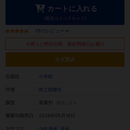
カートに入れる
(新品コミックセット)
1件のレビュー
今買うと明日出荷、最短明後日お届け
タダ読み
出版社
小学館
作者
熊之股鍵次
版型
新書判
版型とは
最新刊発売日
2026年05月18日
カテゴリ
少年漫画
漫画