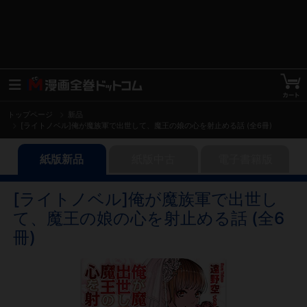
トップページ
新品
[ライトノベル]俺が魔族軍で出世して、魔王の娘の心を射止める話 (全6冊)
紙版新品
紙版中古
電子書籍版
[ライトノベル]俺が魔族軍で出世し
て、魔王の娘の心を射止める話 (全6
冊)