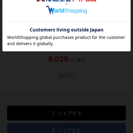
作品レビュー
（関連商品を含む）
この作品にはまだレビューがありません。 今後読まれる
方のために感想を共有してもらえませんか？
レビューを書く
8,026
円
税込
品切れ
シェアする
シェアする