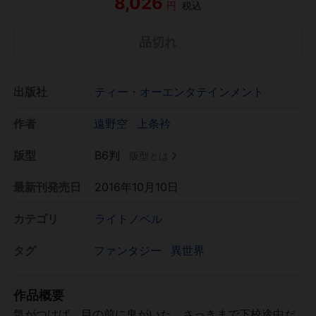
8,026
円
税込
品切れ
出版社
ティー・オーエンタテインメント
作者
遠野空
上条衿
版型
B6判
版型とは
最新刊発売日
2016年10月10日
カテゴリ
ライトノベル
タグ
ファンタジー
異世界
作品概要
気がつけば、目の前に鬼がいた。さっきまで下校途中だ