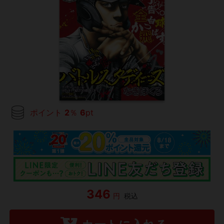
ポイント
2
％
6
pt
346
円
税込