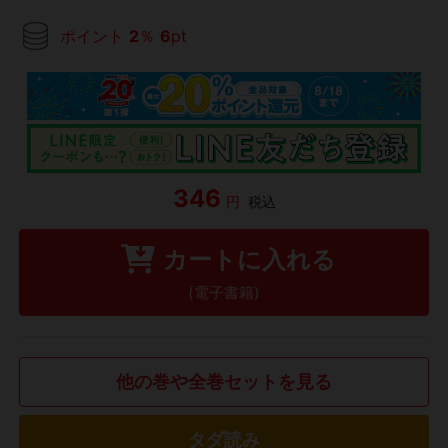
ポイント
2
％
6
pt
346
円
税込
カートに入れる
(電子書籍)
他の巻や全巻セットを見る
タダ読み