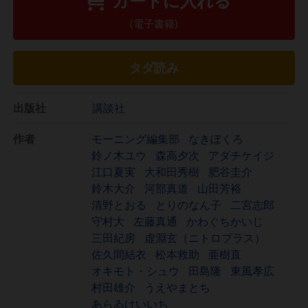
カートに入れる
(電子書籍)
タダ読み
出版社
講談社
作者
モーニング編集部
なきぼくろ
鈴ノ木ユウ
森高夕次
アダチケイジ
江口夏実
大和田秀樹
肥谷圭介
鈴木大介
河部真道
山田芳裕
清野とおる
とりのなん子
二宮志郎
守村大
左藤真通
かわぐちかいじ
三田紀房
虚淵玄（ニトロプラス）
佐久間結衣
松本救助
亜樹直
オキモト・シュウ
田島隆
東風孝広
村田雄介
うえやまとち
あらゐけいいち