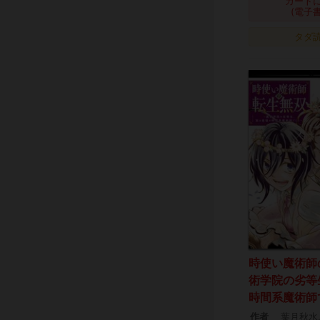
カート
(電子
タダ
時使い魔術師
術学院の劣等
時間系魔術師
作者
葉月秋水