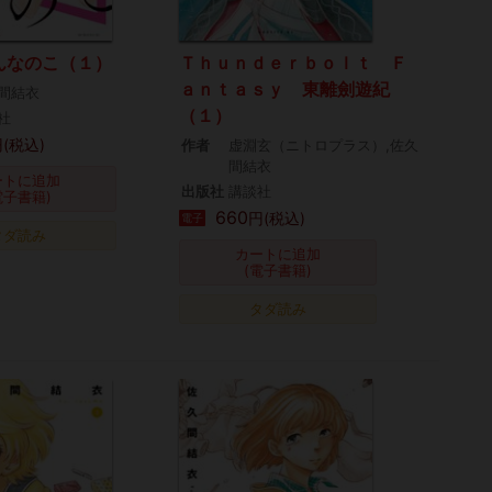
んなのこ（１）
Ｔｈｕｎｄｅｒｂｏｌｔ Ｆ
ａｎｔａｓｙ 東離劍遊紀
間結衣
（１）
社
(税込)
作者
虚淵玄（ニトロプラス）,佐久
間結衣
ートに追加
出版社
講談社
電子書籍)
660
円(税込)
電子
タダ読み
カートに追加
(電子書籍)
タダ読み