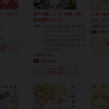
ス・エイジ
女子の業（ごう）特集～試し
わるいお
読み無料パック
作者
佐久
出版社
講談
衣
作者
相原瑛人,稲光伸二,売野機子,
絵本奈央,岡田麿里,こだま,ゴ
660
円
電子
トウユキコ,さおとめやぎ,佐
込)
カ
久間結衣,沙村広明,新田章,Ｎ
(
ＯＮ,濱田浩輔,松浦だるま,山
に追加
書籍)
田金鉄,渡辺ペコ
出版社
講談社
0
円(税込)
電子
カートに追加
(電子書籍)