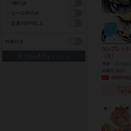
1巻のみ
セール中のみ
定価400円以上
特典付き
コンプレック
（２）
絞り込み条件をリセット
作者
佐久間結
出版社
講談社
660
円(税
電子
カート
(電子