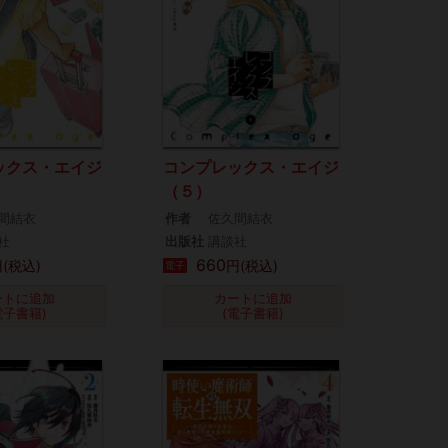
ックス・エイジ
コンプレックス・エイジ
（５）
間結衣
作者
佐久間結衣
社
出版社
講談社
660
(税込)
円(税込)
電子
ートに追加
カートに追加
電子書籍)
(電子書籍)