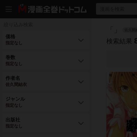
漫画を検索
絞り込み検索
「
」
佐久間
価格
検索結果
指定なし
巻数
指定なし
作者名
佐久間結衣
ジャンル
指定なし
出版社
指定なし