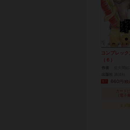
コンプレック
（６）
作者
佐久間結
出版社
講談社
660
円(税
電子
カート
(電子
タダ