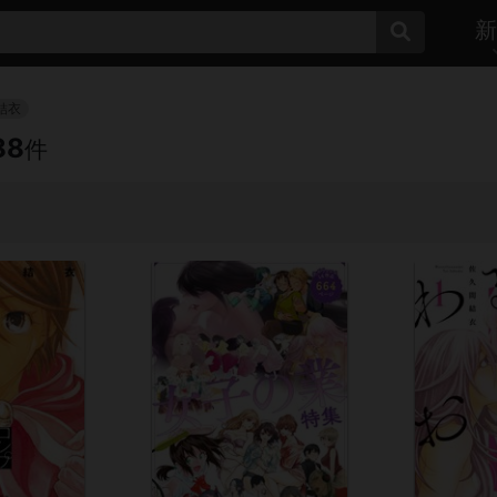
新
結衣
88
件