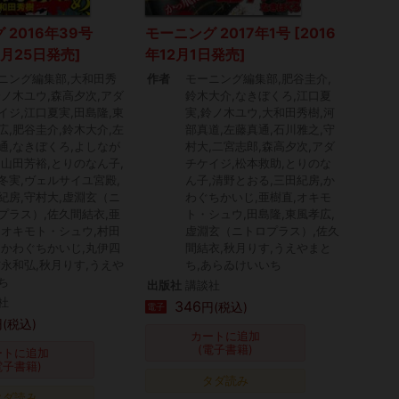
 2016年39号
モーニング 2017年1号 [2016
8月25日発売]
年12月1日発売]
ニング編集部,大和田秀
作者
モーニング編集部,肥谷圭介,
鈴ノ木ユウ,森高夕次,アダ
鈴木大介,なきぼくろ,江口夏
イジ,江口夏実,田島隆,東
実,鈴ノ木ユウ,大和田秀樹,河
広,肥谷圭介,鈴木大介,左
部真道,左藤真通,石川雅之,守
通,なきぼくろ,よしなが
村大,二宮志郎,森高夕次,アダ
,山田芳裕,とりのなん子,
チケイジ,松本救助,とりのな
冬実,ヴェルサイユ宮殿,
ん子,清野とおる,三田紀房,か
紀房,守村大,虚淵玄（ニ
わぐちかいじ,亜樹直,オキモ
プラス）,佐久間結衣,亜
ト・シュウ,田島隆,東風孝広,
,オキモト・シュウ,村田
虚淵玄（ニトロプラス）,佐久
,かわぐちかいじ,丸伊四
間結衣,秋月りす,うえやまと
吉永和弘,秋月りす,うえや
ち,あらゐけいいち
ち
出版社
講談社
社
346
円(税込)
電子
(税込)
カートに追加
(電子書籍)
ートに追加
電子書籍)
タダ読み
タダ読み