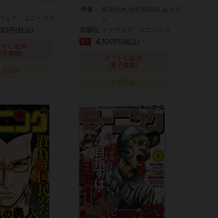
作者
葉月秋水,佐久間結衣,あるて
ウェア・エニックス
ら
30
円(税込)
出版社
スクウェア・エニックス
4,100
円(税込)
電子
ートに追加
電子書籍)
カートに追加
(電子書籍)
タダ読み
タダ読み