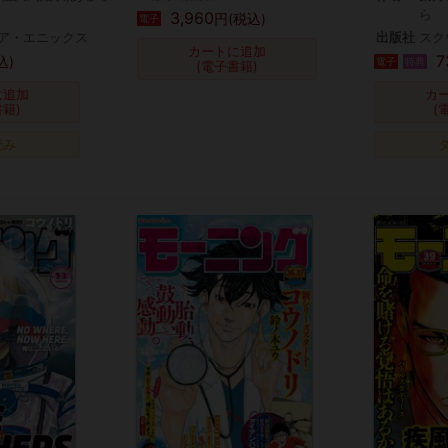
ら
3,960
円(税込)
電子
ア・エニックス
出版社
スク
カートに追加
7
込)
電子
特典
(電子書籍)
に追加
カ
書籍)
(
読み