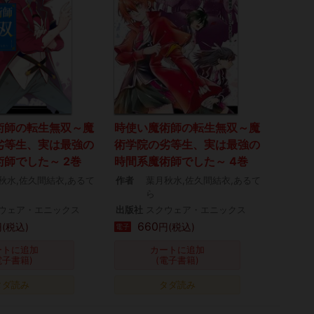
術師の転生無双～魔
時使い魔術師の転生無双～魔
劣等生、実は最強の
術学院の劣等生、実は最強の
師でした～ 2巻
時間系魔術師でした～ 4巻
秋水,佐久間結衣,あるて
作者
葉月秋水,佐久間結衣,あるて
ら
ウェア・エニックス
出版社
スクウェア・エニックス
660
(税込)
円(税込)
電子
ートに追加
カートに追加
電子書籍)
(電子書籍)
タダ読み
タダ読み