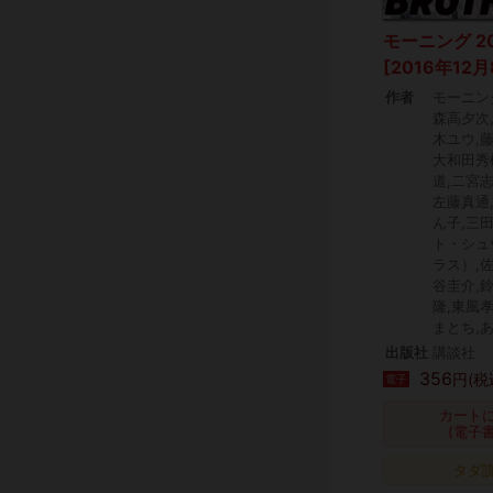
モーニング 2
[2016年12
作者
モーニン
森高夕次
木ユウ,
大和田秀
道,二宮
左藤真通
ん子,三
ト・シュ
ラス）,
谷圭介,
隆,東風
まとち,
出版社
講談社
356
円(税
電子
カート
(電子
タダ