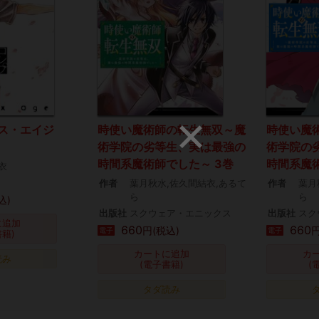
ス・エイジ
時使い魔術師の転生無双～魔
時使い魔
術学院の劣等生、実は最強の
術学院の
時間系魔術師でした～ 3巻
時間系魔術
衣
作者
葉月秋水,佐久間結衣,あるて
作者
葉月
ら
ら
込)
出版社
スクウェア・エニックス
出版社
スク
に追加
660
660
円(税込)
円
電子
電子
書籍)
カートに追加
カ
読み
(電子書籍)
(
タダ読み