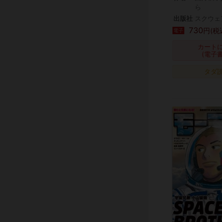
ら
出版社
スクウェ
730
円(税
電子
カート
(電子
タダ