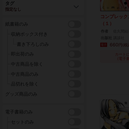
タグ
指定なし
コンプレック
（１）
紙書籍のみ
作者
佐久間結
収納ボックス付き
出版社
講談社
書き下ろしのみ
660
円(税
電子
即出荷のみ
カート
(電子
中古商品を除く
中古商品のみ
品切れを除く
グッズ商品のみ
電子書籍のみ
セットのみ