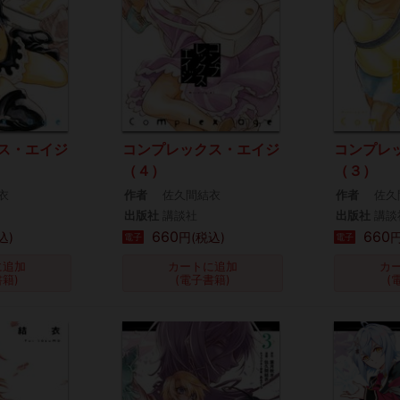
ス・エイジ
コンプレックス・エイジ
コンプレ
（４）
（３）
衣
作者
佐久間結衣
作者
佐久
出版社
講談社
出版社
講談
660
660
込)
円(税込)
円
電子
電子
に追加
カートに追加
カ
書籍)
(電子書籍)
(