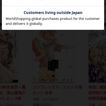
に追加
カートに追加
カ
書籍)
(電子書籍)
(
読み
タダ読み
の転生無双～魔
コンプレックス・エイジ 6 冊
時使い魔
生、実は最強の
セット 全巻
術学院の
でした～ 5巻
時間系魔術
作者
佐久間結衣
出版社
講談社
,佐久間結衣,あるて
作者
葉月