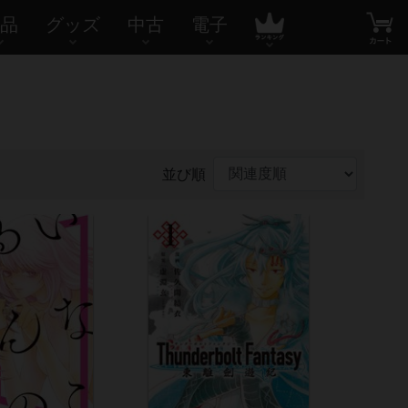
品
グッズ
中古
電子
並び順