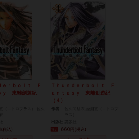
ｄｅｒｂｏｌｔ Ｆ
Ｔｈｕｎｄｅｒｂｏｌｔ Ｆ
ｓｙ 東離劍遊紀
ａｎｔａｓｙ 東離劍遊紀
（４）
玄（ニトロプラス）,佐久
作者
佐久間結衣,虚淵玄（ニトロプ
衣
ラス）
社
出版社
講談社
660
(税込)
円(税込)
電子