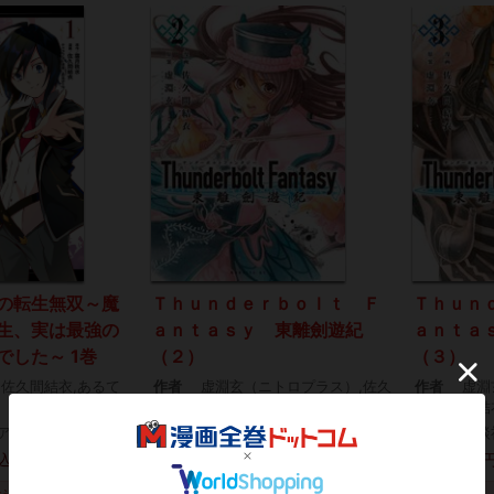
の転生無双～魔
Ｔｈｕｎｄｅｒｂｏｌｔ Ｆ
Ｔｈｕｎ
生、実は最強の
ａｎｔａｓｙ 東離劍遊紀
ａｎｔａ
でした～ 1巻
（２）
（３）
,佐久間結衣,あるて
作者
虚淵玄（ニトロプラス）,佐久
作者
虚淵
間結衣
間結
ア・エニックス
出版社
講談社
出版社
講談
660
660
込)
円(税込)
円
電子
電子