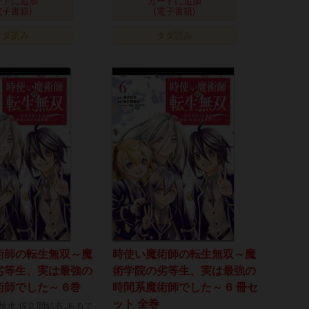
ートに追加
カートに追加
電子書籍)
(電子書籍)
タダ読み
タダ読み
術師の転生無双～魔
時使い魔術師の転生無双～魔
劣等生、実は最強の
術学院の劣等生、実は最強の
師でした～ 6巻
時間系魔術師でした～ 6 冊セ
ット 全巻
秋水,佐久間結衣,あるて