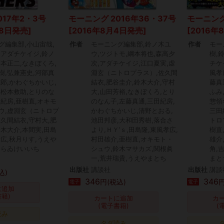
017年2・3号
モーニング 2016年36・37号
モーニング
月8日発売]
[2016年8月4日発売]
[2016年
グ編集部,小山宙哉,
作者
モーニング編集部,鈴ノ木ユ
作者
モー
,アダチケイジ,鈴ノ
ウ,ツジトモ,綱本将也,森高夕
樹,
藤本正二,なきぼくろ,
次,アダチケイジ,江口夏実,虚
チケ
樹,弘兼憲史,河部真
淵玄（ニトロプラス）,佐久間
風孝
志郎,かわぐちかいじ,
結衣,肥谷圭介,鈴木大介,守村
藤真
,松本救助,とりのな
大,山田芳裕,なきぼくろ,とり
ふみ
田紀房,亜樹直,オキモ
のなん子,左藤真通,三田紀房,
惣領
ウ,虚淵玄（ニトロプ
かわぐちかいじ,清野とおる,
三田
佐久間結衣,守村大,肥
池田邦彦,大和田秀樹,落合さ
トロ
鈴木大介,本間実,田島
より,ＨＹ’ｓ,田島隆,東風孝広,
樹直
孝広,秋月りす,うえや
村田雄介,亜樹直,オキモト・
雄介
あらゐけいいち
シュウ,鈴木マサカズ,関根眞
角,
一,荒井瑞貴,うえやまとち
まと
出版社
講談社
出版社
講談
込)
346
346
円(税込)
円
電子
電子
に追加
書籍)
カートに追加
カ
(電子書籍)
(
読み
タダ読み