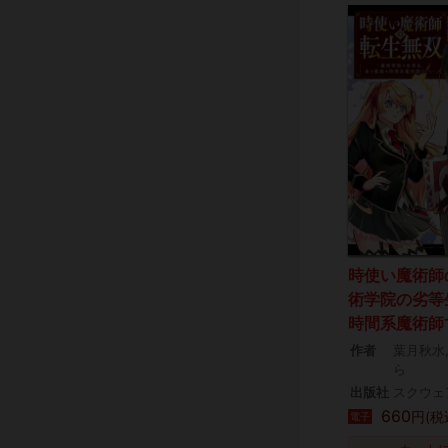
時使い魔術師
術学院の劣等
時間系魔術師
作者
葉月秋水
ら
出版社
スクウェ
660
円(税
電子