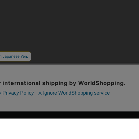
漫画全巻ドットコム TOP
ッフおススメ「全力推し宣言」
漫画ランキング
贈ろう e-giftサービス
›
2025年 年間ランキング