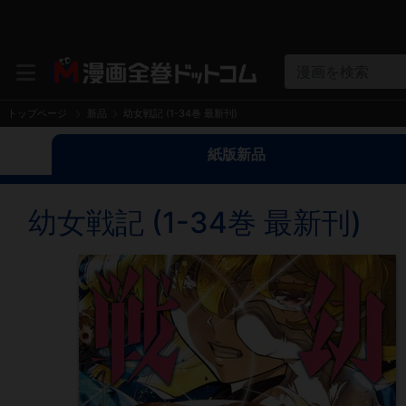
漫画を検索
トップページ
新品
幼女戦記 (1-34巻 最新刊)
紙版新品
幼女戦記 (1-34巻 最新刊)