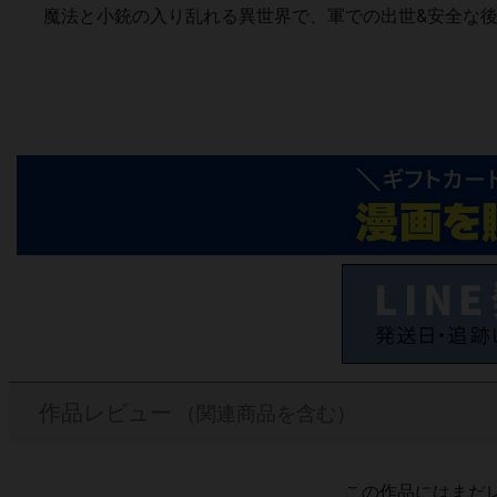
魔法と小銃の入り乱れる異世界で、軍での出世&安全な後
作品レビュー
（関連商品を含む）
この作品にはまだ