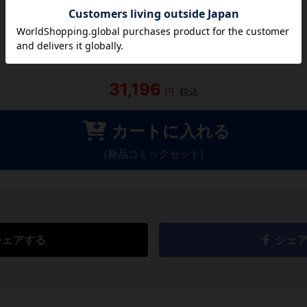
レビューを書く
31,196
円
税込
カートに入れる
(新品コミックセット)
シェアする
シェ