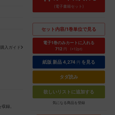
(電子書籍セット)
セット内容/1巻単位で見る
電子1巻のみカートに入れる
籍購入ガイド
712
円
(+12pt)
紙版 新品
4,274
を見る
円
タダ読み
欲しいリストに追加する
気になる商品を登録
を収録。