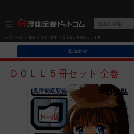
漫画を検索
トップページ
電子
少年・青年
ＤＯＬＬ 5 冊セット 全巻
紙版新品
ＤＯＬＬ 5 冊セット 全巻