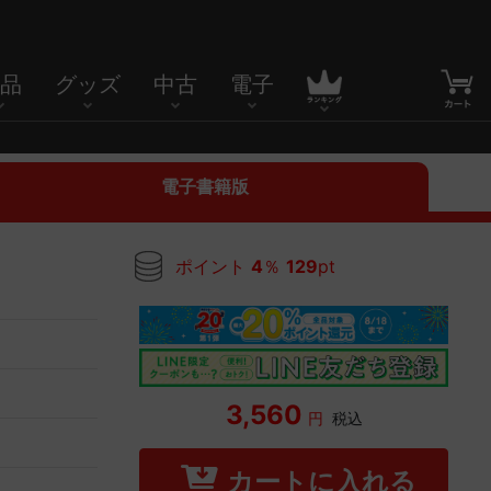
品
グッズ
中古
電子
電子書籍版
ポイント
4
％
129
pt
3,560
円
税込
カートに入れる