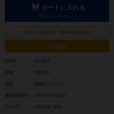
カートに入れる
(新品コミックセット)
今買うと明日出荷、最短明後日お届け
タダ読み
出版社
秋田書店
作者
安部真弘
版型
新書判
版型とは
最新刊発売日
2024年10月08日
カテゴリ
少年漫画
漫画