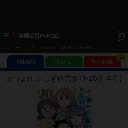
トップページ
新品
あつまれ!ふしぎ研究部 (1-20巻 全巻)
-
12
%
紙版新品
紙版中古
電子書籍版
あつまれ!ふしぎ研究部 (1-20巻 全巻)