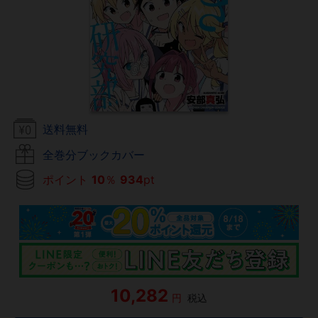
送料無料
全巻分ブックカバー
ポイント
10
％
934
pt
10,282
円
税込