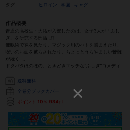
タグ
ヒロイン
学園
ギャグ
作品概要
普通の高校生・大祐が入部したのは、女子3人が「ふし
ぎ」を研究する部活…!?
催眠術で裸を見たり、マジック用のハトを捕まえたり、
呪いのお面を被らされたり、ちょっとうらやましい苦難
が続く…。
ドタバタほのぼの、ときどきエッチな“ふしぎ”コメディ!
送料無料
全巻分ブックカバー
ポイント
10
％
934
pt