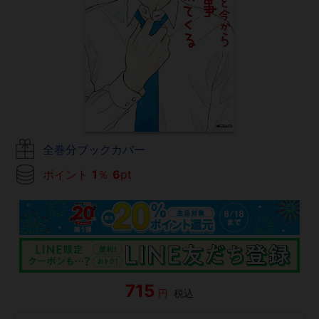
全巻分ブックカバー
ポイント
1
％
6
pt
715
円
税込