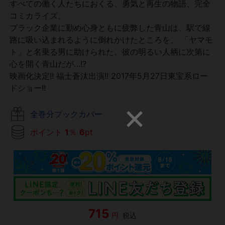
すべての働く人たちにおくる、勇気と再生の物語、完全
コミカライズ。
ブラック企業に勤め心身ともに疲弊した青山は、駅で線
路に吸い込まれるように倒れかけたところを、 「ヤマモ
ト」と名乗る男に助けられた。彼の明るい人柄に次第に
心を開く青山だが…!?
映画化決定!! 福士蒼汰出演!! 2017年5月27日東宝系ロー
ドショー!!
全巻分ブックカバー
ポイント
1
％
6
pt
715
円
税込