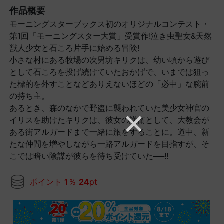
作品概要
モーニングスターブックス初のオリジナルコンテスト・
第1回「モーニングスター大賞」受賞作!泣き虫聖女&天然
獣人少女と石ころ片手に始める冒険!
小さな村にある牧場の次男坊キリクは、幼い頃から遊び
として石ころを投げ続けていたおかげで、いまでは狙っ
た標的を外すことなどありえないほどの「必中」な腕前
の持ち主。
あるとき、森のなかで野盗に襲われていた美少女神官の
イリスを助けたキリクは、彼女の護衛として、大教会が
ある街アルガードまで一緒に旅をすることに。道中、新
たな仲間を増やしながら一路アルガードを目指すが、そ
こでは暗い陰謀が彼らを待ち受けていた──!!
ポイント
1
％
24
pt