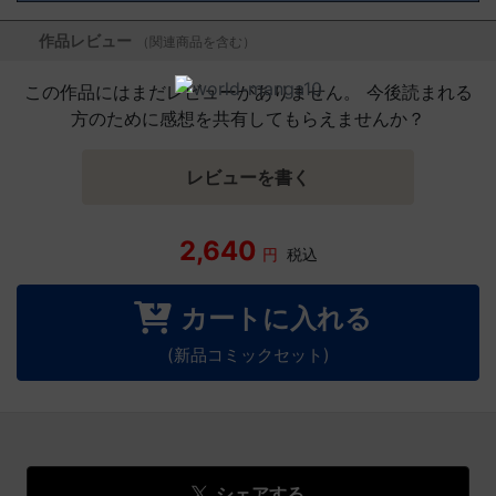
作品レビュー
（関連商品を含む）
この作品にはまだレビューがありません。 今後読まれる
方のために感想を共有してもらえませんか？
レビューを書く
2,640
円
税込
カートに入れる
(新品コミックセット)
シェアする