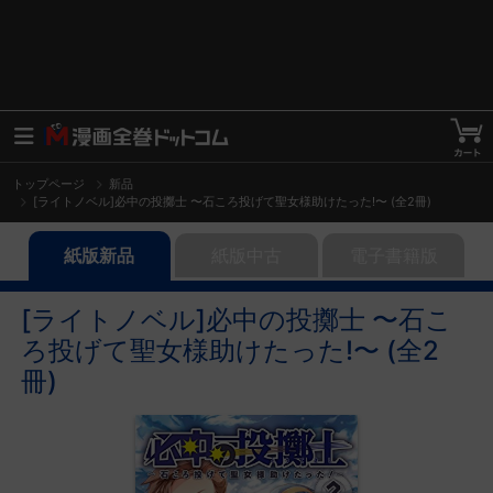
トップページ
新品
[ライトノベル]必中の投擲士 〜石ころ投げて聖女様助けたった!〜 (全2冊)
紙版新品
紙版中古
電子書籍版
[ライトノベル]必中の投擲士 〜石こ
ろ投げて聖女様助けたった!〜 (全2
冊)