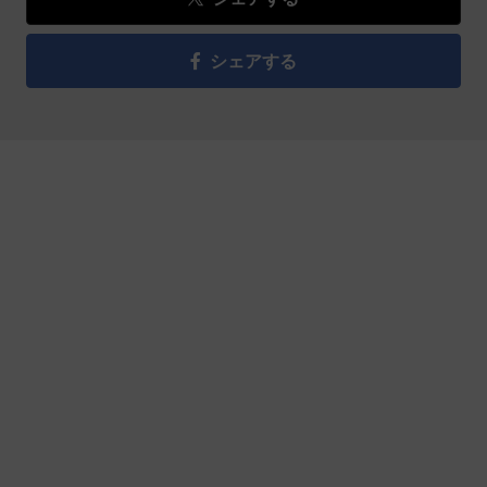
シェアする