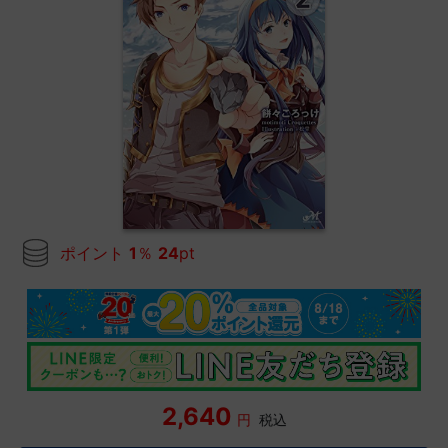
ポイント
1
％
24
pt
2,640
円
税込