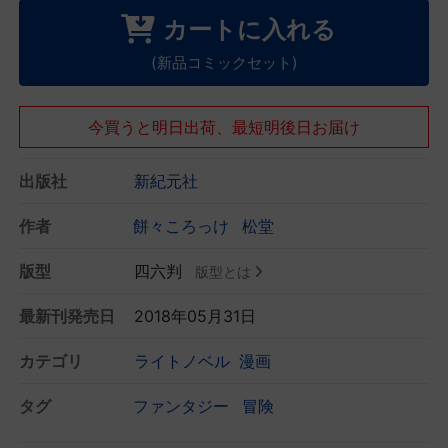
カートに入れる
(新品コミックセット)
今買うと明日出荷、最短明後日お届け
出版社
新紀元社
作者
餅々ころっけ
松堂
版型
四六判
版型とは
最新刊発売日
2018年05月31日
カテゴリ
ライトノベル
漫画
タグ
ファンタジー
冒険