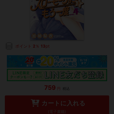
ポイント
2
％
13
pt
759
円
税込
カートに入れる
(電子書籍)