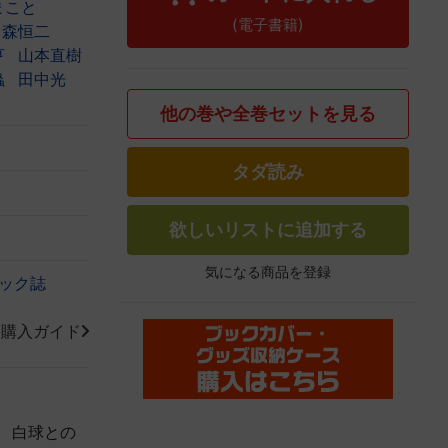
まこと
(電子書籍)
森恒二
亨
山本直樹
蟲
田中光
他の巻や全巻セットを見る
タダ読み
欲しいリストに追加する
気になる商品を登録
ック誌
籍購入ガイド
 白球との