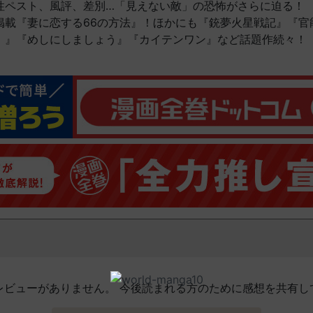
性ペスト、風評、差別…「見えない敵」の恐怖がさらに迫る！
掲載『妻に恋する66の方法』！ほかにも『銃夢火星戦記』『官
。』『めしにしましょう』『カイテンワン』など話題作続々！
レビューがありません。 今後読まれる方のために感想を共有し