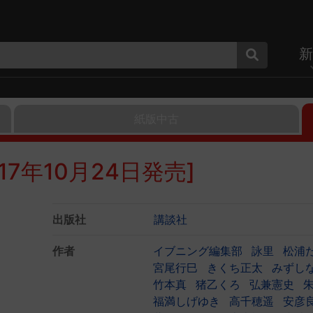
新
紙版中古
017年10月24日発売]
出版社
講談社
作者
イブニング編集部
詠里
松浦
宮尾行巳
きくち正太
みずし
竹本真
猪乙くろ
弘兼憲史
福満しげゆき
高千穂遥
安彦