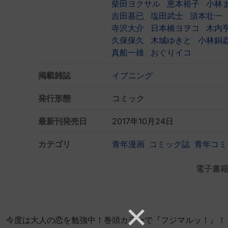
柴田ヨクサル
恵本裕子
小林
吉田基已
塩田武士
須本壮一
寺沢大介
日本橋ヨヲコ
木内
久保保久
木城ゆきと
小林銅
真船一雄
おぐりイコ
掲載雑誌
イブニング
発行形態
コミック
最新刊発売日
2017年10月24日
カテゴリ
青年漫画
コミック誌
青年コミ
電子書
！ 今度は大人の恋を勉強中！巻頭カラーで『フジマルッ！』！