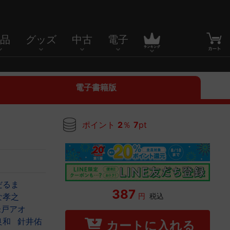
品
グッズ
中古
電子
電子書籍版
ポイント
2
％
7
pt
だるま
387
円
税込
な孝之
朱戸アオ
良和
針井佑
カートに入れる