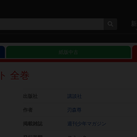
新
紙版中古
ト 全巻
出版社
講談社
作者
刃森尊
掲載雑誌
週刊少年マガジン