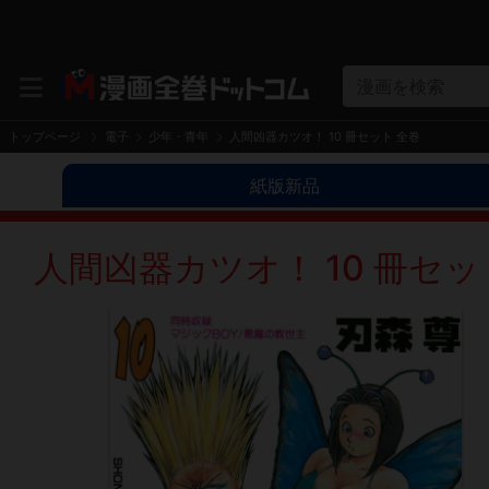
漫画を検索
トップページ
電子
少年・青年
人間凶器カツオ！ 10 冊セット 全巻
紙版新品
人間凶器カツオ！ 10 冊セッ