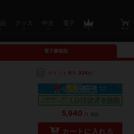
品
グッズ
中古
電子
電子書籍版
ポイント
6
％
324
pt
5,940
円
税込
カートに入れる