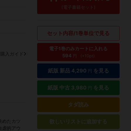
(電子書籍セット)
セット内容/1巻単位で見る
電子1巻のみカートに入れる
籍購入ガイド
594
円
(+10pt)
紙版 新品
4,290
を見る
円
紙版 中古
3,980
を見る
円
タダ読み
決めたカツ
欲しいリストに追加する
自虐的アウ