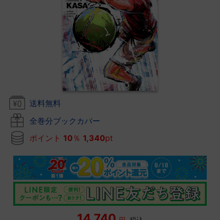
送料無料
全巻分ブックカバー
ポイント
10
％
1,340
pt
14,740
円
税込