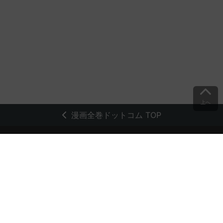
上へ
漫画全巻ドットコム TOP
トップページ
会員登録・ログイン
初めての方へ
電子書籍の読み方
支払方法
特定商取引法に基づく通販の表記