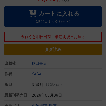
カートに入れる
(新品コミックセット)
今買うと明日出荷、最短明後日お届け
タダ読み
出版社
秋田書店
作者
KASA
版型
新書判
版型とは
最新刊発売日
2026年08月06日
カテゴリ
少年漫画
漫画