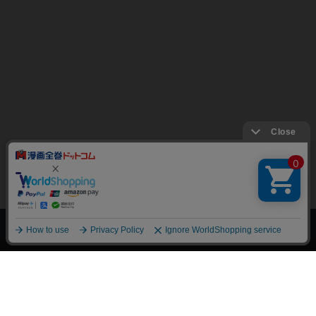
上へ
漫画全巻ドットコム TOP
トップページ
会員登録・ログイン
初めての方へ