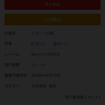
(電子書籍)
タダ読み
出版社
スターツ出版
作者
紅月りと。
望月いく
レーベル
Berry's COMICS
発行形態
コミック
最新刊発売日
2018年04月20日
カテゴリ
女性漫画
漫画
電子書籍購入ガイド