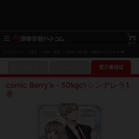
トップページ
電子
少女・女性
comic Berry’s－50kgのシンデレラ1巻
紙版新品
紙版中古
電子書籍版
comic Berry’s－50kgのシンデレラ1
巻