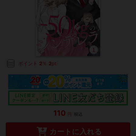
ポイント
2
％
2
pt
110
円
税込
カートに入れる