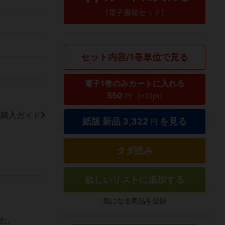
(電子書籍セット)
セット内容/1巻単位で見る
電子1巻のみカートに入れる
550
円
(+10pt)
籍購入ガイド
紙版 新品
3,322
を見る
円
タダ読み
欲しいリストに追加する
気になる商品を登録
いた。