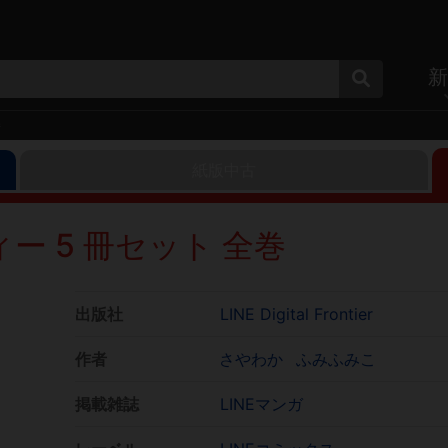
新
巻
紙版中古
ー 5 冊セット 全巻
出版社
LINE Digital Frontier
作者
さやわか
ふみふみこ
掲載雑誌
LINEマンガ