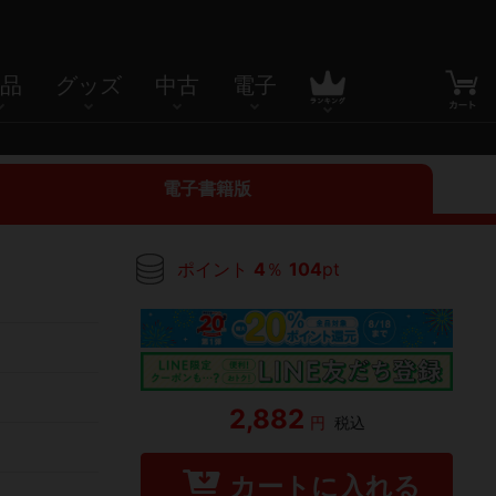
品
グッズ
中古
電子
電子書籍版
ポイント
4
％
104
pt
2,882
円
税込
カートに入れる