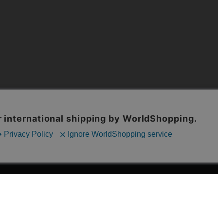
漫画全巻ドットコム TOP
ッフおススメ「全力推し宣言」
漫画ランキング
贈ろう e-giftサービス
›
2025年 年間ランキング