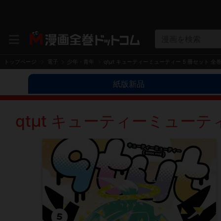
漫画を検索
トップページ
電子
少年・青年
qtμt キューティーミューティー 5 冊セット 全
紙版新品
qtμt キューティーミューティ