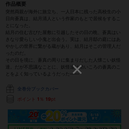
作品概要
突然両親が海外に旅立ち、一人日本に残った高校生の小
日向蒼真は、結月清人という作家のもとで居候をするこ
とになった。
結月の住む古びた屋敷に引越したその日の晩、蒼真はい
きなり愛らしい小鬼と出会う。実は、結月邸の庭にはあ
やかしの世界に繋がる蔵があり、結月はそこの管理人だ
ったのだ。
その日を境に、蒼真の周りに集まりだした人懐こい妖怪
達。だが不思議なことに、妖怪達は幼いころの蒼真のこ
とをよく知っているようだった――
全巻分ブックカバー
ポイント
1
％
19
pt