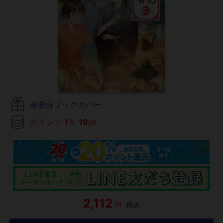
全巻分ブックカバー
ポイント
1
％
19
pt
2,112
円
税込