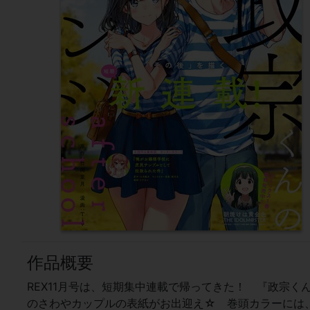
作品概要
REX11月号は、短期集中連載で帰ってきた！ 『政宗くんのリ
のさわやカップルの表紙がお出迎え☆ 巻頭カラーには、T