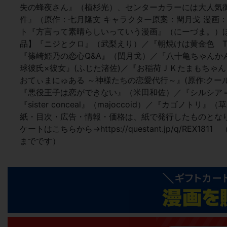
失の蜂夜さん』（植杉光）、センターカラーには大人気
件』（原作：七月隆文 キャラクター原案：閏月戈 漫画：
ト『方言って素晴らしいっていう漫画』（にーづま。）
品】『ニジとクロ』（武梨えり）／『朝焼けは黄金色 THE
『篠崎姫乃の恋心Q&A』（閏月戈）／『八十亀ちゃんか
球彼氏×彼女』(ふじた渚佐)／『お稲荷ＪＫたまもちゃ
おてぃまにゅある ～神様たちの恋愛代行～』(原作:クー
『悪役王子は恋ができない』（米田和佐）／『シルシア＝
『sister conceal』（majoccoid）／『カゴ
紙・目次・広告・情報・価格は、紙で発行したものとな
ケートはこちらから→https://questant.jp/q/REX
までです）