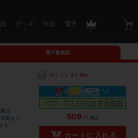
品
グッズ
中古
電子
電子書籍版
ポイント
2
％
9
pt
月隆文
509
円
税込
武梨えり
＠Ｓ
貴
カートに入れる