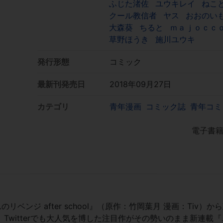
ふじた渚佐
ユウキレイ
ねこ
クール教信者
ヤス
おおのい
大森葵
ちると
ｍａｊｏｃｃ
草野ほうき
施川ユウキ
発行形態
コミック
最新刊発売日
2018年09月27日
カテゴリ
青年漫画
コミック誌
青年コミ
電子書
ベンジ after school』（原作：竹岡葉月 漫画：Tiv）か
witterでも大人気を博した注目作がその勢いのまま新連載