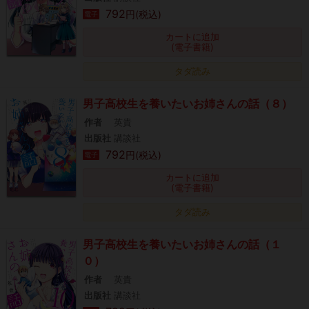
792
円(税込)
電子
カートに追加
(電子書籍)
タダ読み
男子高校生を養いたいお姉さんの話（８）
作者
英貴
出版社
講談社
792
円(税込)
電子
カートに追加
(電子書籍)
タダ読み
男子高校生を養いたいお姉さんの話（１
０）
作者
英貴
出版社
講談社