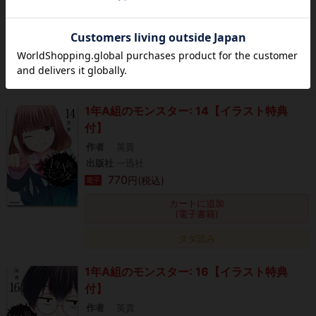
作者
英貴
出版社
KADOKAWA
0
円(税込)
電子
カートに追加
(電子書籍)
1年A組のモンスター: 14【イラスト特典
付】
作者
英貴
出版社
一迅社
770
円(税込)
電子
カートに追加
(電子書籍)
タダ読み
1年A組のモンスター: 16【イラスト特典
付】
作者
英貴