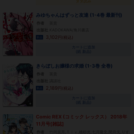
タダ読み
みゆちゃんはずっと友達 (1-4巻 最新刊)
作者
英貴
出版社
KADOKAWA/角川書店
3,102
円(税込)
新品
カートに追加
(紙 新品)
きらぼしお嬢様の求婚 (1-3巻 全巻)
作者
英貴
出版社
講談社
2,189
円(税込)
新品
カートに追加
(紙 新品)
Comic REX (コミック レックス） 2018年
11月号[雑誌]
作者
竹岡葉月,Ｔｉｖ,植杉光,七月隆文,閏月戈,りす