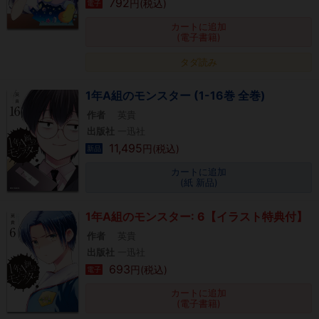
792
円(税込)
電子
カートに追加
(電子書籍)
タダ読み
1年A組のモンスター (1-16巻 全巻)
作者
英貴
出版社
一迅社
11,495
円(税込)
新品
カートに追加
(紙 新品)
1年A組のモンスター: 6【イラスト特典付】
作者
英貴
出版社
一迅社
693
円(税込)
電子
カートに追加
(電子書籍)