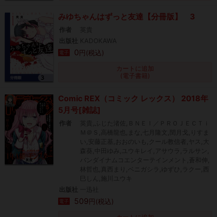
みゆちゃんはずっと友達【分冊版】 3
作者
英貴
出版社
KADOKAWA
0
円(税込)
電子
カートに追加
(電子書籍)
Comic REX（コミック レックス） 2018年
5月号[雑誌]
作者
英貴,ふじた渚佐,ＢＮＥＩ／ＰＲＯＪＥＣＴｉ
Ｍ＠Ｓ,高橋龍也,まな,七月隆文,閏月戈,りすま
い,安藤正基,おおのいも,クール教信者,ヤス,大
森葵,中田ゆみ,ユウキレイ,アサウラ,ラルサン,
バンダイナムコエンターテインメント,蒼和伸,
林哲也,真西まり,ベニガシラ,ゆずひ,ラクー,西
巳しん,施川ユウキ
出版社
一迅社
509
円(税込)
電子
カートに追加