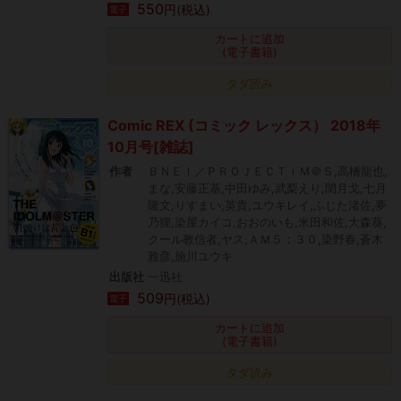
550
円(税込)
電子
カートに追加
(電子書籍)
タダ読み
Comic REX (コミック レックス） 2018年
10月号[雑誌]
作者
ＢＮＥＩ／ＰＲＯＪＥＣＴｉＭ＠Ｓ,高橋龍也,
まな,安藤正基,中田ゆみ,武梨えり,閏月戈,七月
隆文,りすまい,英貴,ユウキレイ,ふじた渚佐,夢
乃狸,染屋カイコ,おおのいも,米田和佐,大森葵,
クール教信者,ヤス,ＡＭ５：３０,染野春,蒼木
雅彦,施川ユウキ
出版社
一迅社
509
円(税込)
電子
カートに追加
(電子書籍)
タダ読み