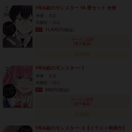
1年A組のモンスター 16 冊セット 全巻
作者
英貴
出版社
一迅社
11,495
円(税込)
電子
カートに追加
(電子書籍)
タダ読み
1年A組のモンスター: 1
作者
英貴
出版社
一迅社
660
円(税込)
電子
カートに追加
(電子書籍)
タダ読み
1年A組のモンスター: 3【イラスト特典付】