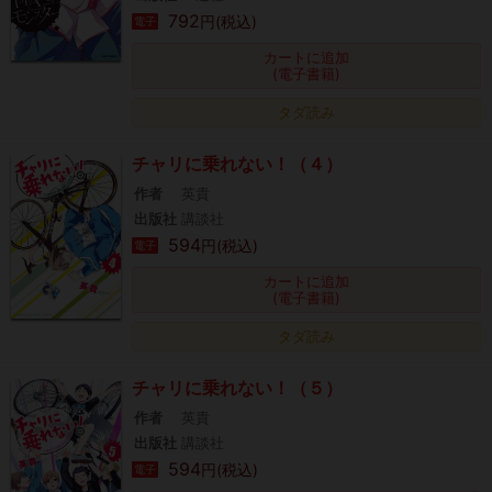
792
円(税込)
電子
カートに追加
(電子書籍)
タダ読み
チャリに乗れない！（４）
作者
英貴
出版社
講談社
594
円(税込)
電子
カートに追加
(電子書籍)
タダ読み
チャリに乗れない！（５）
作者
英貴
出版社
講談社
594
円(税込)
電子