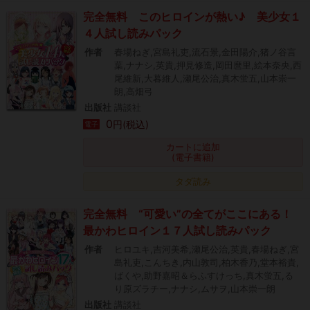
完全無料 このヒロインが熱い♪ 美少女１
４人試し読みパック
作者
春場ねぎ,宮島礼吏,流石景,金田陽介,猪ノ谷言
葉,ナナシ,英貴,押見修造,岡田麿里,絵本奈央,西
尾維新,大暮維人,瀬尾公治,真木蛍五,山本崇一
朗,高畑弓
出版社
講談社
0
円(税込)
電子
カートに追加
(電子書籍)
タダ読み
完全無料 “可愛い”の全てがここにある！
最かわヒロイン１７人試し読みパック
作者
ヒロユキ,吉河美希,瀬尾公治,英貴,春場ねぎ,宮
島礼吏,こんちき,内山敦司,柏木香乃,堂本裕貴,
ばくや,助野嘉昭＆らふすけっち,真木蛍五,る
り原ズラチー,ナナシ,ムサヲ,山本崇一朗
出版社
講談社