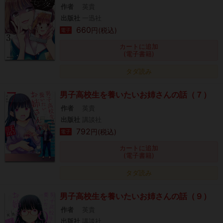
作者
英貴
出版社
一迅社
660
円(税込)
電子
カートに追加
(電子書籍)
タダ読み
男子高校生を養いたいお姉さんの話（７）
作者
英貴
出版社
講談社
792
円(税込)
電子
カートに追加
(電子書籍)
タダ読み
男子高校生を養いたいお姉さんの話（９）
作者
英貴
出版社
講談社