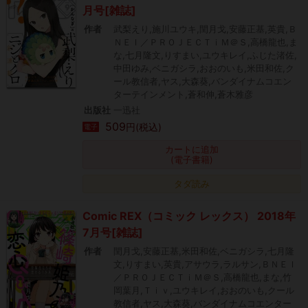
月号[雑誌]
作者
武梨えり,施川ユウキ,閏月戈,安藤正基,英貴,Ｂ
ＮＥＩ／ＰＲＯＪＥＣＴｉＭ＠Ｓ,高橋龍也,ま
な,七月隆文,りすまい,ユウキレイ,ふじた渚佐,
中田ゆみ,ベニガシラ,おおのいも,米田和佐,ク
ール教信者,ヤス,大森葵,バンダイナムコエン
ターテインメント,蒼和伸,蒼木雅彦
出版社
一迅社
509
円(税込)
電子
カートに追加
(電子書籍)
タダ読み
Comic REX（コミック レックス） 2018年
7月号[雑誌]
作者
閏月戈,安藤正基,米田和佐,ベニガシラ,七月隆
文,りすまい,英貴,アサウラ,ラルサン,ＢＮＥＩ
／ＰＲＯＪＥＣＴｉＭ＠Ｓ,高橋龍也,まな,竹
岡葉月,Ｔｉｖ,ユウキレイ,おおのいも,クール
教信者,ヤス,大森葵,バンダイナムコエンター