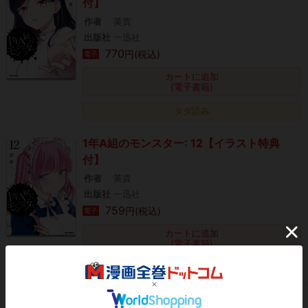
付】
作者
英貴
出版社
一迅社
770
円(税込)
電子
カートに追加
(電子書籍)
タダ読み
1年A組のモンスター: 12【イラスト特典
付】
作者
英貴
出版社
一迅社
759
円(税込)
電子
カートに追加
(電子書籍)
タダ読み
みゆちゃんはずっと友達【分冊版】 1