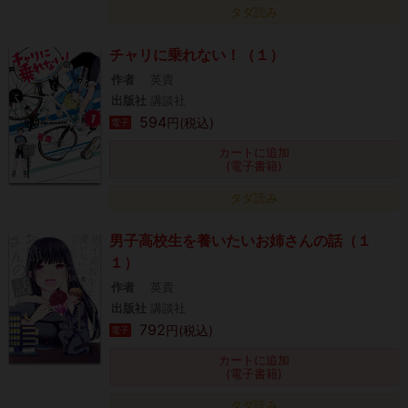
タダ読み
チャリに乗れない！（１）
作者
英貴
出版社
講談社
594
円(税込)
電子
カートに追加
(電子書籍)
タダ読み
男子高校生を養いたいお姉さんの話（１
１）
作者
英貴
出版社
講談社
792
円(税込)
電子
カートに追加
(電子書籍)
タダ読み