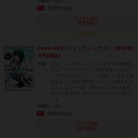
出版社
一迅社
509
円(税込)
電子
カートに追加
(電子書籍)
タダ読み
Comic REX (コミック レックス） 2019年2
月号[雑誌]
作者
ＢＮＥＩ／ＰＲＯＪＥＣＴｉＭ＠Ｓ,高橋龍也,
まな,『アズールレーン』運営,槌居,ユウキレ
イ,竹岡葉月,フライ,Ｔｉｖ,武梨えり,英貴,安藤
正基,ふじた渚佐,植杉光,ベニガシラ,閏月戈,ね
ことうふ,にーづま。,染屋カイコ,クール教信
者,ヤス,甘木柚子,西巳しん,カガミツキ,施川ユ
ウキ
出版社
一迅社
509
円(税込)
電子
カートに追加
(電子書籍)