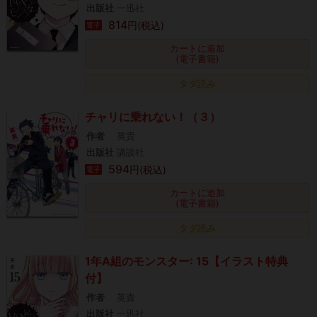
出版社
一迅社
814
円(税込)
電子
カートに追加
(電子書籍)
タダ読み
チャリに乗れない！（３）
作者
英貴
出版社
講談社
594
円(税込)
電子
カートに追加
(電子書籍)
タダ読み
1年A組のモンスター: 15【イラスト特典
付】
作者
英貴
出版社
一迅社