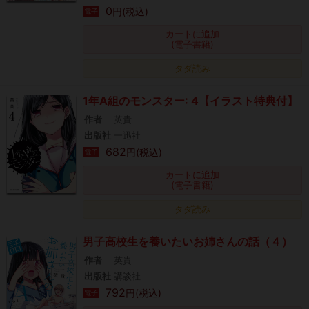
0
円(税込)
電子
カートに追加
(電子書籍)
タダ読み
1年A組のモンスター: 4【イラスト特典付】
作者
英貴
出版社
一迅社
682
円(税込)
電子
カートに追加
(電子書籍)
タダ読み
男子高校生を養いたいお姉さんの話（４）
作者
英貴
出版社
講談社
792
円(税込)
電子