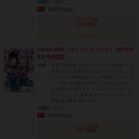
出版社
一迅社
509
円(税込)
電子
カートに追加
(電子書籍)
タダ読み
Comic REX（コミック レックス） 2018年
6月号[雑誌]
作者
英貴,安藤正基,ユウキレイ,クール教信者,ヤス,
染屋カイコ,米田和佐,ＢＮＥＩ／ＰＲＯＪＥＣ
ＴｉＭ＠Ｓ,高橋龍也,まな,竹岡葉月,Ｔｉｖ,ふ
じた渚佐,七月隆文,閏月戈,りすまい,おおのい
も,中田ゆみ,森みさき,バンダイナムコエンタ
ーテインメント,蒼和伸,アサウラ,ラルサン,大
森葵,蒼木雅彦,施川ユウキ
出版社
一迅社
509
円(税込)
電子
カートに追加
(電子書籍)