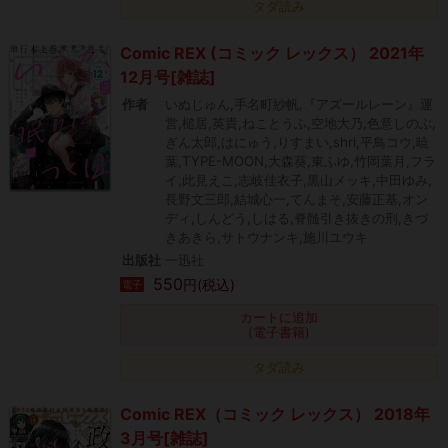
タダ読み
Comic REX (コミック レックス） 2021年
12月号[雑誌]
作者
いぬじゅん,手名町紗帆,『アズールレーン』運
営,槌居,英貴,ねことうふ,空地大乃,色意しのぶ,
ぎん太郎,はにゅう,りすまい,shri,平鳥コウ,暁
葉,TYPE-MOON,大森葵,東ふゆ,竹岡葉月,フラ
イ,此見えこ,志岐佳衣子,黒山メッキ,中田ゆみ,
長野文三郎,結城心一,てんまそ,安藤正基,オン
ディ,しんどう,しはる,脊髄引き抜きの刑,きづ
きあきら,サトウナンキ,施川ユウキ
出版社
一迅社
550
円(税込)
電子
カートに追加
(電子書籍)
タダ読み
Comic REX（コミック レックス） 2018年
3月号[雑誌]