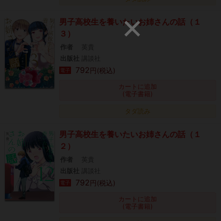
男子高校生を養いたいお姉さんの話（１
３）
作者
英貴
出版社
講談社
792
円(税込)
電子
カートに追加
(電子書籍)
タダ読み
男子高校生を養いたいお姉さんの話（１
２）
作者
英貴
出版社
講談社
792
円(税込)
電子
カートに追加
(電子書籍)