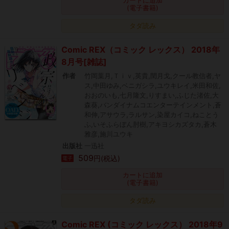
(電子書籍)
タダ読み
Comic REX（コミック レックス） 2018年
8月号[雑誌]
作者
竹岡葉月,Ｔｉｖ,英貴,閏月戈,クール教信者,ヤ
ス,中田ゆみ,ベニガシラ,ユウキレイ,米田和佐,
おおのいも,七月隆文,りすまい,ふじた渚佐,大
森葵,バンダイナムコエンターテインメント,蒼
和伸,アサウラ,ラルサン,染屋カイコ,ねことう
ふ,いそふらぼん肘樹,アキヨシカズタカ,蒼木
雅彦,施川ユウキ
出版社
一迅社
509
円(税込)
電子
カートに追加
(電子書籍)
タダ読み
Comic REX (コミック レックス） 2018年9