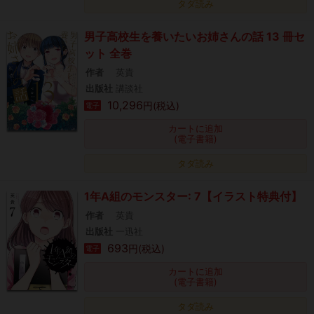
タダ読み
男子高校生を養いたいお姉さんの話 13 冊セ
ット 全巻
作者
英貴
出版社
講談社
10,296
円(税込)
電子
カートに追加
(電子書籍)
タダ読み
1年A組のモンスター: 7【イラスト特典付】
作者
英貴
出版社
一迅社
693
円(税込)
電子
カートに追加
(電子書籍)
タダ読み