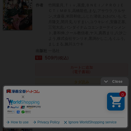
作者
竹岡葉月,Ｔｉｖ,英貴,ＢＮＥＩ／ＰＲＯＪＥ
ＣＴｉＭ＠Ｓ,高橋龍也,まな,アサウラ,ラルサ
ン,大森葵,米田和佐,ふじた渚佐,おおのいも,七
月隆文,閏月戈,りすまい,ユウキレイ,安藤正基,
三宅大志,バンダイナムコエンターテインメン
ト,蒼和伸,クール教信者,ヤス,真西まり,八汐ご
よう,株式会社サンリオ,黒渕かしこ,もくふう,
ましまる,施川ユウキ
出版社
一迅社
509
円(税込)
電子
カートに追加
(電子書籍)
タダ読み
Comic REX (コミック レックス） 2022年5
月号[雑誌]
作者
清露,星くずし,えーる,英貴,空地大乃,色意しの
絞り込み
ぶ,ぎん太郎,はにゅう,りすまい,shri,槻影,蒼和
伸,Re:しましま,竹岡葉月,フライ,ねこうめ,紀
ノ上晟一,サスケ,『アズールレーン』運