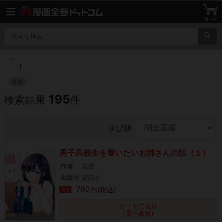
「
」
英貴
195
検索結果
件
並び順
男子高校生を養いたいお姉さんの話（１）
作者
英貴
出版社
講談社
792
円(税込)
電子
カートに追加
(電子書籍)