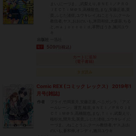
まい,にーづま。,武梨えり,ＢＮＥＩ／ＰＲＯ
ＪＥＣＴｉＭ＠Ｓ,高橋龍也,まな,安藤正基,英
貴,ふじた渚佐,ユウキレイ,ねことうふ,クール
教信者,ヤス,おおのいも,米田和佐,大森葵,ちる
と,ｍａｊｏｃｃｏｉｄ,草野ほうき,施川ユウ
キ
出版社
一迅社
509
円(税込)
電子
カートに追加
(電子書籍)
タダ読み
Comic REX (コミック レックス） 2019年1
月号[雑誌]
作者
フライ,竹岡葉月,安藤正基,ベニガシラ,『アズ
ールレーン』運営,槌居,ＢＮＥＩ／ＰＲＯＪＥ
ＣＴｉＭ＠Ｓ,高橋龍也,まな,Ｔｉｖ,武梨えり,
植杉光,閏月戈,英貴,ふじた渚佐,ユウキレイ,に
ーづま。,ねことうふ,クール教信者,ヤス,おお
のいも,蒼和伸,オンディ,施川ユウキ