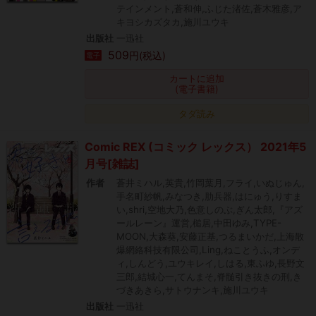
テインメント,蒼和伸,ふじた渚佐,蒼木雅彦,ア
キヨシカズタカ,施川ユウキ
出版社
一迅社
509
円(税込)
電子
カートに追加
(電子書籍)
タダ読み
Comic REX (コミック レックス） 2021年5
月号[雑誌]
作者
蒼井ミハル,英貴,竹岡葉月,フライ,いぬじゅん,
手名町紗帆,みなつき,肋兵器,はにゅう,りすま
い,shri,空地大乃,色意しのぶ,ぎん太郎,『アズ
ールレーン』運営,槌居,中田ゆみ,TYPE-
MOON,大森葵,安藤正基,つるまいかだ,上海散
爆網絡科技有限公司,Ling,ねことうふ,オンデ
ィ,しんどう,ユウキレイ,しはる,東ふゆ,長野文
三郎,結城心一,てんまそ,脊髄引き抜きの刑,き
づきあきら,サトウナンキ,施川ユウキ
出版社
一迅社