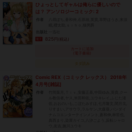
ひょっとしてギャルは俺らに優しいので
は？ アンソロジーコミック: 2
作者
八尋ぽち,蒼和伸,石原雄,英貴,草野ほうき,来須
眠,櫻太助,ｓｉｈｏ,猫男爵
出版社
一迅社
825
円(税込)
電子
カートに追加
(電子書籍)
タダ読み
Comic REX（コミック レックス） 2018年
4月号[雑誌]
作者
竹岡葉月,Ｔｉｖ,安藤正基,中田ゆみ,英貴,クー
ル教信者,ヤス,米田和佐,ユウキレイ,ふじた渚
佐,おおのいも,こぼたみすほ,七月隆文,閏月戈,
りすまい,アサウラ,ラルサン,大森葵,バンダイ
ナムコエンターテインメント,蒼和伸,林哲也,
真西まり,染屋カイコ,八汐ごよう,反転シャロ
ウ,友吉,施川ユウキ