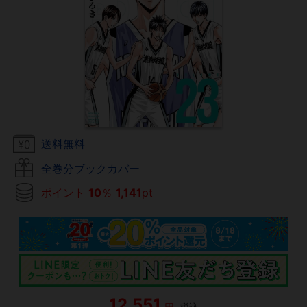
送料無料
全巻分ブックカバー
ポイント
10
％
1,141
pt
12,551
円
税込