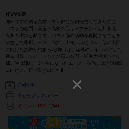
作品概要
廃部寸前の瑞穂高校バスケ部に突如転校してきたのは、
バスケの名門・天童寺高校の元キャプテン・哀川和彦。
哀川の実力と熱意で、バスケ部の活動を再開することを
決意した藤原、三浦、石井、土橋。瑞穂バスケ部の全国
に向けた挑戦が始まった!舞台は、瑞穂のライバルにして
神奈川県ナンバーワンと名高い名門・湘南大相模バスケ
部。時は流れ、3年生になったエース・布施歩は全国制覇
に向けて、再び動き出した!!
送料無料
全巻分ブックカバー
ポイント
10
％
1,141
pt