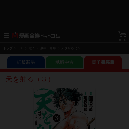
トップページ
電子
少年・青年
天を射る（３）
紙版新品
紙版中古
電子書籍版
天を射る（３）