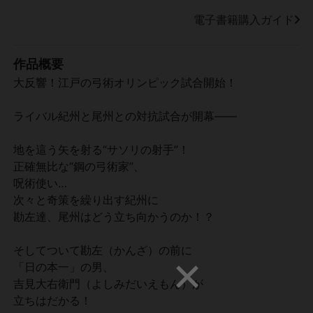
電子書籍購入ガイド
作品概要
大反響！江戸の弓術オリンピック試合開始！
ライバル紀州と尾州との対抗試合が開幕――
地を這う矢を射る“サソリの射手”！
正確無比な“鋼の弓術家”、
呪術使い…
次々と奇策を繰り出す紀州に
勘左達、尾州はどう立ち向かうのか！？
そしてついて勘左（かんざ）の前に
「日の本一」の男、
吉見大右衛門（よしみだいえもん）が
立ちはだかる！