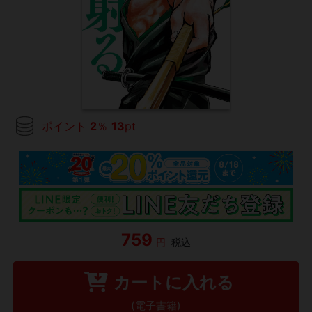
ポイント
2
％
13
pt
759
円
税込
カートに入れる
(電子書籍)