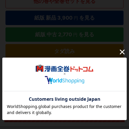
他の巻や全巻セットを見る
紙版 新品
3,900
を見る
円
紙版 中古
2,770
を見る
円
タダ読み
欲しいリストに追加する
気になる商品を登録