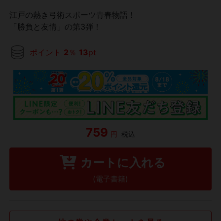
江戸の熱き弓術スポーツ青春物語！
「勝負と友情」の第3弾！
ポイント
2
％
13
pt
759
円
税込
カートに入れる
(電子書籍)