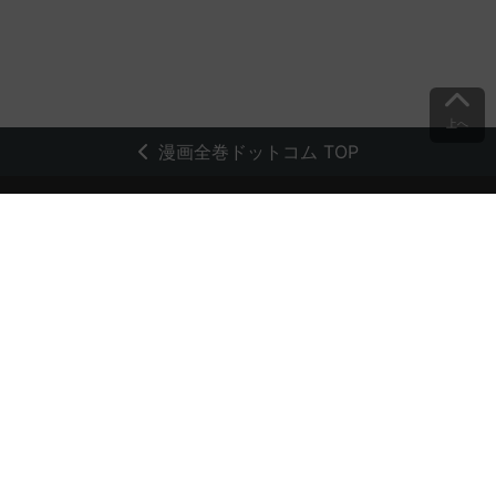
上へ
漫画全巻ドットコム TOP
トップページ
会員登録・ログイン
初めての方へ
電子書籍の読み方
支払方法
特定商取引法に基づく通販の表記
資金決済法に基づく表示
古物営業法に基づく表示
よくある質問