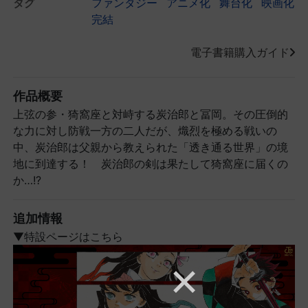
タグ
ファンタジー
アニメ化
舞台化
映画化
完結
電子書籍購入ガイド
作品概要
上弦の参・猗窩座と対峙する炭治郎と冨岡。その圧倒的
な力に対し防戦一方の二人だが、熾烈を極める戦いの
中、炭治郎は父親から教えられた「透き通る世界」の境
地に到達する！ 炭治郎の剣は果たして猗窩座に届くの
か…!?
追加情報
▼特設ページはこちら