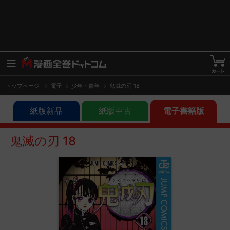
トップページ
電子
少年・青年
鬼滅の刃 18
紙版新品
紙版中古
電子書籍版
鬼滅の刃 18