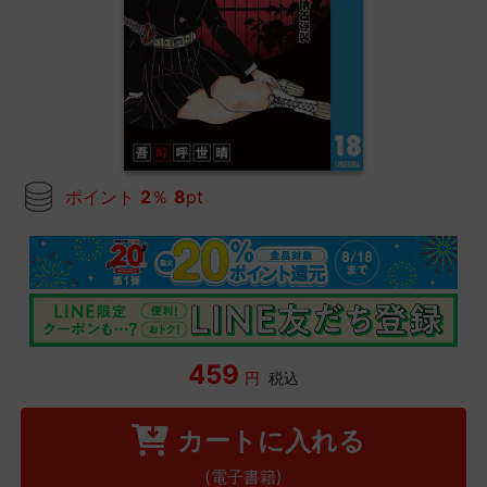
ポイント
2
％
8
pt
459
円
税込
カートに入れる
(電子書籍)