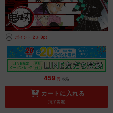
ポイント
2
％
8
pt
459
円
税込
カートに入れる
(電子書籍)