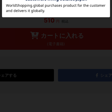
510
円
税込
カートに入れる
(電子書籍)
シェアする
シェ