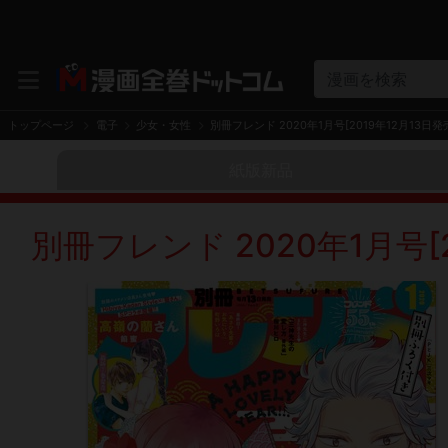
漫画を検索
トップページ
電子
少女・女性
別冊フレンド 2020年1月号[2019年12月13日発
紙版新品
別冊フレンド 2020年1月号[2