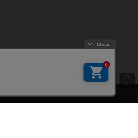
上へ
ご意見をお聞かせください