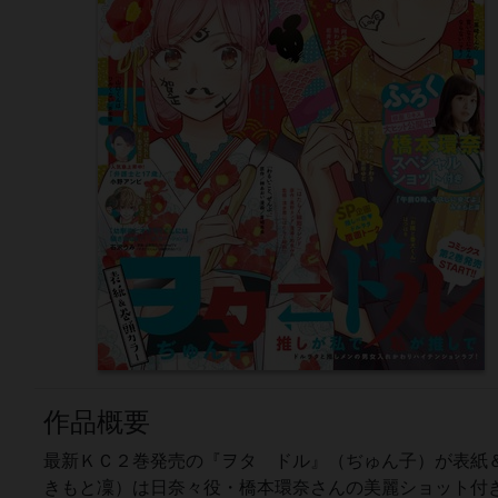
作品概要
最新ＫＣ２巻発売の『ヲタ ドル』（ぢゅん子）が表紙
きもと凜）は日奈々役・橋本環奈さんの美麗ショット付きで、『