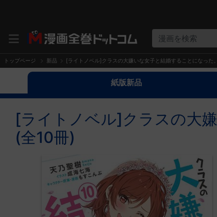
漫画を検索
トップページ
新品
[ライトノベル]クラスの大嫌いな女子と結婚することになった。 
紙版新品
[ライトノベル]クラスの大
(全10冊)