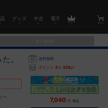
品
グッズ
中古
電子
電子書籍版
った。
送料無料
ポイント
5
％
320
pt
トリー
7,040
円
税込
ぶ