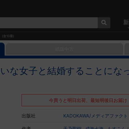
新
(全10冊)
紙版中古
嫌いな女子と結婚することにな
今買うと明日出荷、最短明後日お届け
出版社
KADOKAWA/メディアファク
作者
天乃聖樹
成海七海
もすこん