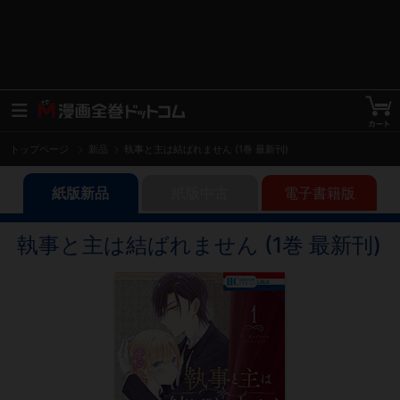
トップページ
新品
執事と主は結ばれません (1巻 最新刊)
紙版新品
紙版中古
電子書籍版
執事と主は結ばれません (1巻 最新刊)