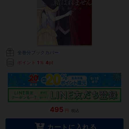
全巻分ブックカバー
ポイント
1
％
4
pt
495
円
税込
カートに入れる