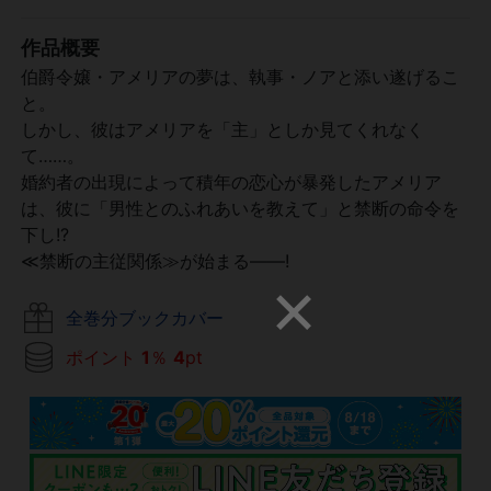
作品概要
伯爵令嬢・アメリアの夢は、執事・ノアと添い遂げるこ
と。
しかし、彼はアメリアを「主」としか見てくれなく
て……。
婚約者の出現によって積年の恋心が暴発したアメリア
は、彼に「男性とのふれあいを教えて」と禁断の命令を
下し!?
≪禁断の主従関係≫が始まる――!
全巻分ブックカバー
ポイント
1
％
4
pt