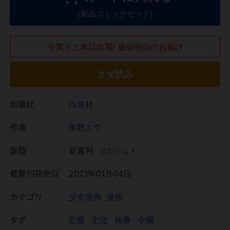
(新品コミックセット)
今買うと本日出荷! 最短明日のお届け
タダ読み
出版社
白泉社
作者
角野ユウ
版型
新書判
版型とは
最新刊発売日
2021年01月04日
カテゴリ
少女漫画
漫画
タグ
恋愛
主従
執事
令嬢