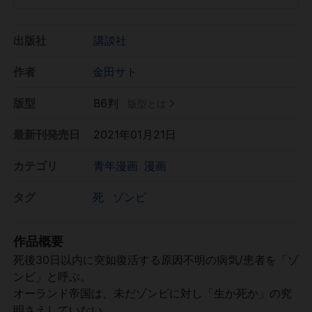
出版社
講談社
作者
金田サト
版型
B6判
版型とは
最新刊発売日
2021年01月21日
カテゴリ
青年漫画
漫画
タグ
死
ゾンビ
作品概要
死後30日以内に突如復活する原因不明の病気/患者を「ゾ
ンビ」と呼ぶ。
オーランド帝国は、未だゾンビに対し「生か死か」の究
明さえしていない。