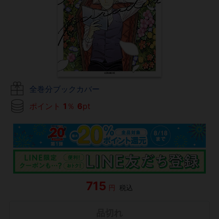
全巻分ブックカバー
ポイント
1
％
6
pt
715
円
税込
品切れ