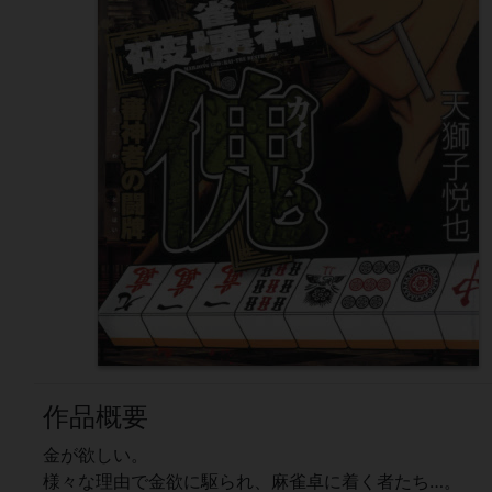
作品概要
金が欲しい。
様々な理由で金欲に駆られ、麻雀卓に着く者たち…。