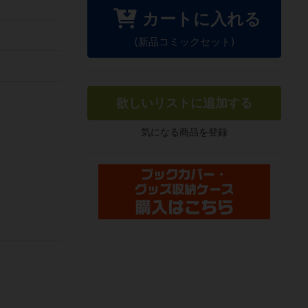
カートに入れる
(新品コミックセット)
欲しいリストに追加する
気になる商品を登録