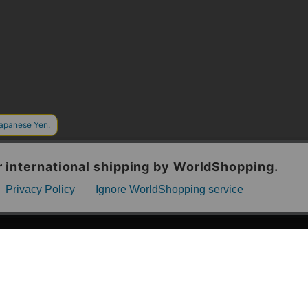
漫画全巻ドットコム TOP
ッフおススメ「全力推し宣言」
漫画ランキング
贈ろう e-giftサービス
›
2025年 年間ランキング
すめの新品漫画セット
›
歴代発行部数