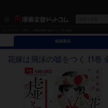
漫画を検索
トップページ
新品
花嫁は飛沫の嘘をつく (1巻 全巻)
紙版新品
花嫁は飛沫の嘘をつく (1巻 