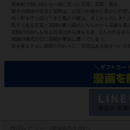
田舎町で幼い頃から一緒に育った百花、花耶、凰介。
双子の姉妹の百花と花耶は、お互いが密かに凰介に片想
代々町を守り続けてきた凰介の家は、古くからのしきた
氏子である百花と花耶の家の娘のどちらかから花嫁を選
花耶の気持ちを知る百花は自ら身を引き、2人の元を去
婚姻の儀式の日に花耶が事故に遭ってしまう。
目を覚まさない花耶の代わりに、百花はある嘘をついて生
作品レビュー
（関連商品を含む）