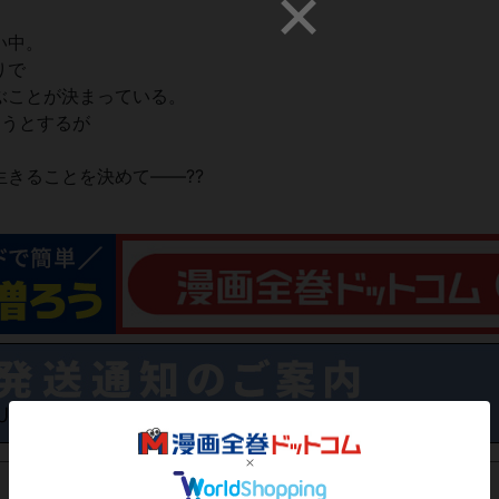
い中。
りで
ぶことが決まっている。
ろうとするが
きることを決めて――??