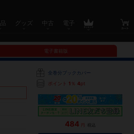
品
グッズ
中古
電子
電子書籍版
全巻分ブックカバー
ポイント
1
％
4
pt
484
円
税込