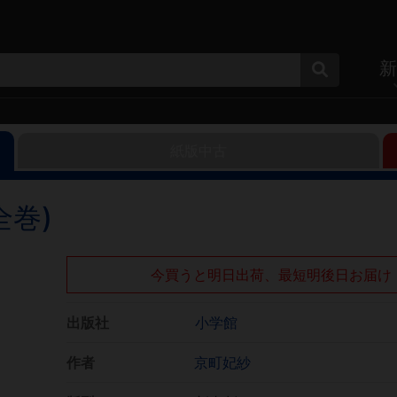
新
紙版中古
全巻)
今買うと明日出荷、最短明後日お届け
出版社
小学館
作者
京町妃紗