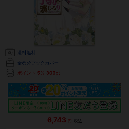
送料無料
全巻分ブックカバー
ポイント
5
％
306
pt
6,743
円
税込