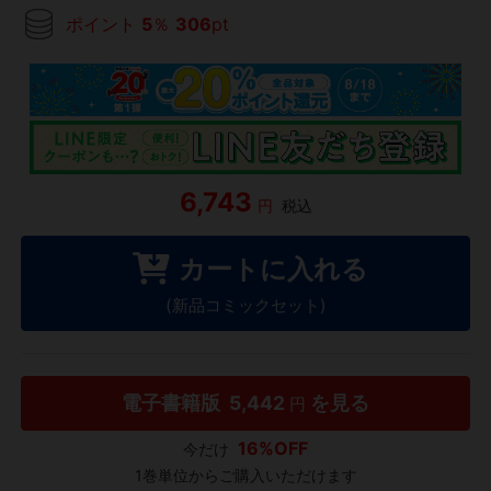
ポイント
5
％
306
pt
6,743
円
税込
カートに入れる
(新品コミックセット)
電子書籍版
5,442
を見る
円
16%OFF
今だけ
1巻単位からご購入いただけます