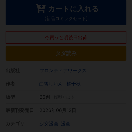
カートに入れる
(新品コミックセット)
今買うと明後日出荷
タダ読み
出版社
フロンティアワークス
作者
白雪しおん
橘千秋
版型
B6判
版型とは
最新刊発売日
2026年06月12日
カテゴリ
少女漫画
漫画