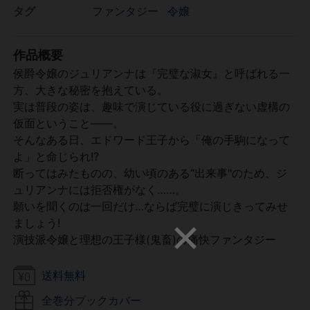
タグ
ファンタジー
令嬢
作品概要
侯爵令嬢のジュリアンナは『完璧な淑女』と呼ばれる一
方、大きな秘密を抱えている。
実は普段の姿は、趣味で演じている役に過ぎない虚構の
仮面ということ――。
そんなある日、エドワード王子から「俺の手駒になって
よ」と命じられ!?
断ってはみたものの、幼い頃のある“出来事"のため、ジ
ュリアンナには拒否権がなく……。
願いを聞くのは一回だけ…ならば完璧に演じきってみせ
ましょう!
演技派令嬢と理想の王子様(鬼畜)の痛快ファンタジー
送料無料
全巻分ブックカバー