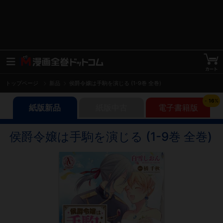
トップページ
新品
侯爵令嬢は手駒を演じる (1-9巻 全巻)
-
16
%
紙版新品
紙版中古
電子書籍版
侯爵令嬢は手駒を演じる (1-9巻 全巻)