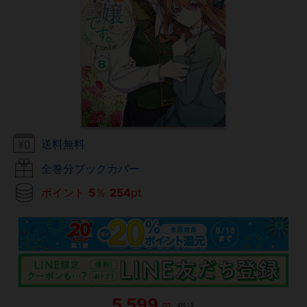
送料無料
全巻分ブックカバー
ポイント
5
％
254
pt
5,599
円
税込