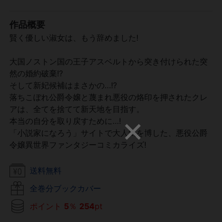
作品概要
賢く優しい淑女は、もう辞めました!
大国ノストン国の王子アスベルトから突き付けられた突
然の婚約破棄!?
そして新妃候補はまさかの…!?
落ちこぼれ公爵令嬢と蔑まれ悪役の烙印を押されたクレ
アは、全てを捨てて新天地を目指す。
本当の自分を取り戻すために…!
「小説家になろう」サイトで大人気を博した、悪役公爵
令嬢異世界ファンタジーコミカライズ!
送料無料
全巻分ブックカバー
ポイント
5
％
254
pt