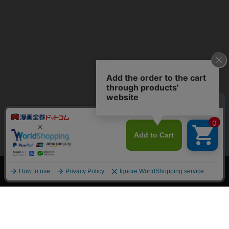
上へ
漫画全巻ドットコム TOP
トップページ
会員登録・ログイン
初めての方へ