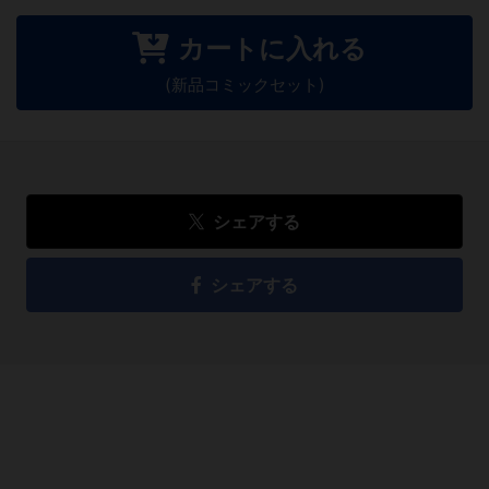
カートに入れる
(新品コミックセット)
シェアする
シェアする