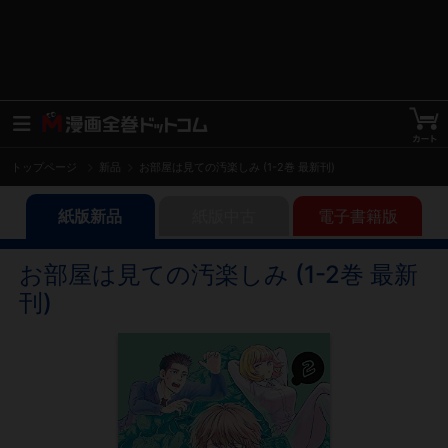
トップページ
新品
お部屋は見ての汚楽しみ (1-2巻 最新刊)
紙版新品
紙版中古
電子書籍版
お部屋は見ての汚楽しみ (1-2巻 最新
刊)