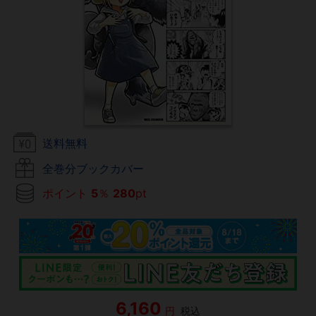
送料無料
全巻分ブックカバー
ポイント
5
％
280
pt
6,160
円
税込