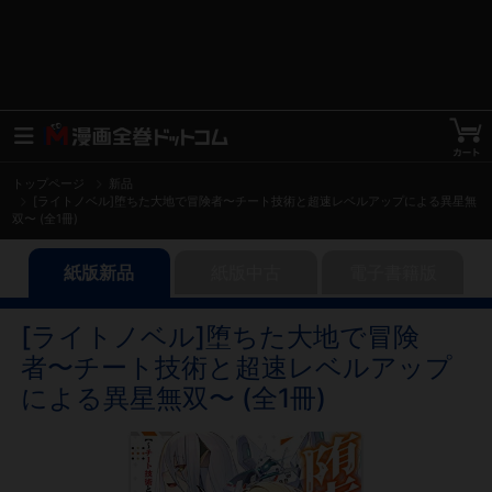
トップページ
新品
[ライトノベル]堕ちた大地で冒険者〜チート技術と超速レベルアップによる異星無
双〜 (全1冊)
紙版新品
紙版中古
電子書籍版
[ライトノベル]堕ちた大地で冒険
者〜チート技術と超速レベルアップ
による異星無双〜 (全1冊)