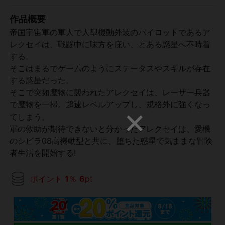
作品概要
帝国宇宙軍の軍人で人型機動外装のパイロットであるア
レクセイは、戦闘中に味方を庇い、とある惑星へ不時着
する。
そこはまるでゲームのようにステータスやスキルが存在
する惑星だった。
そこで突如魔物に襲われたアレクセイは、レーザー兵器
で魔物を一掃。超速レベルアップし、規格外に強くなっ
てしまう。
軍の救助が期待できないと分かったアレクセイは、愛機
のシビラ08高機動型と共に、堕ちた惑星で気ままな冒険
者生活を開始する!
ポイント
1
％
6
pt