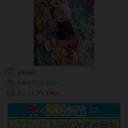
送料無料
全巻分ブックカバー
ポイント
5
％
236
pt