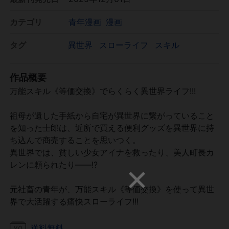
カテゴリ
青年漫画
漫画
タグ
異世界
スローライフ
スキル
作品概要
万能スキル《等価交換》でらくらく異世界ライフ!!!
祖母が遺した手紙から自宅が異世界に繋がっていること
を知った士郎は、近所で買える便利グッズを異世界に持
ち込んで商売することを思いつく。
異世界では、貧しい少女アイナを救ったり、美人町長カ
レンに頼られたり――!?
元社畜の青年が、万能スキル《等価交換》を使って異世
界で大活躍する痛快スローライフ!!!
送料無料