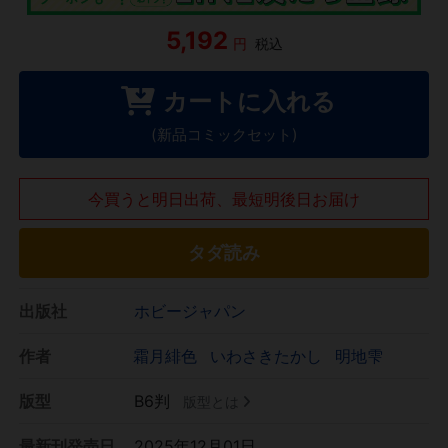
5,192
円
税込
カートに入れる
(新品コミックセット)
今買うと明日出荷、最短明後日お届け
タダ読み
出版社
ホビージャパン
作者
霜月緋色
いわさきたかし
明地雫
版型
B6判
版型とは
最新刊発売日
2025年12月01日