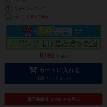
全巻分ブックカバー
ポイント
5
％
236
pt
5,192
円
税込
カートに入れる
(新品コミックセット)
電子書籍版
5,192
を見る
円