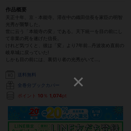
作品概要
天正十年、京・本能寺。滞在中の織田信長を家臣の明智
光秀が襲撃した。
世に云う「本能寺の変」である。天下統一を目の前にし
て非業の死を遂げた信長。
けれど気づくと、彼は「変」より7年前…丹波攻め直前の
岐阜城に戻っていた!
しかも目の前には、裏切り者の光秀がいて…。
送料無料
全巻分ブックカバー
ポイント
10
％
1,074
pt