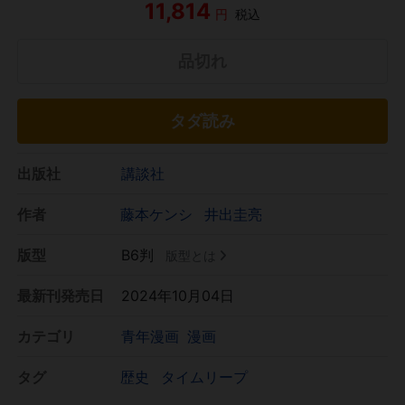
11,814
円
税込
品切れ
タダ読み
出版社
講談社
作者
藤本ケンシ
井出圭亮
版型
B6判
版型とは
最新刊発売日
2024年10月04日
カテゴリ
青年漫画
漫画
タグ
歴史
タイムリープ