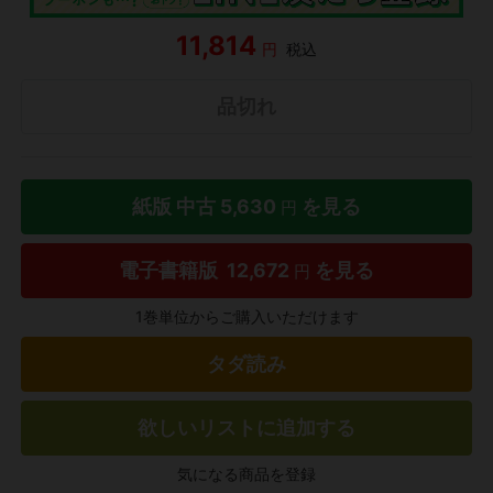
11,814
円
税込
品切れ
紙版 中古
5,630
を見る
円
電子書籍版
12,672
を見る
円
1巻単位からご購入いただけます
タダ読み
欲しいリストに追加する
気になる商品を登録