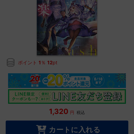
ポイント
1
％
12
pt
1,320
円
税込
カートに入れる