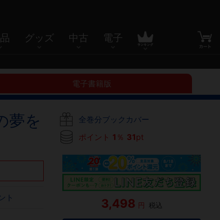
品
グッズ
中古
電子
電子書籍版
の夢を
全巻分ブックカバー
ポイント
1
％
31
pt
ント
3,498
円
税込