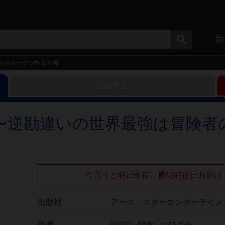
新
る〜 (1-5巻 最新刊)
紙版中古
〜逆勘違いの世界最強は冒険者
今買うと明日出荷、最短明後日お届け
出版社
アース・スターエンターテイメ
作者
KRSG
鍋敷
カワグチ