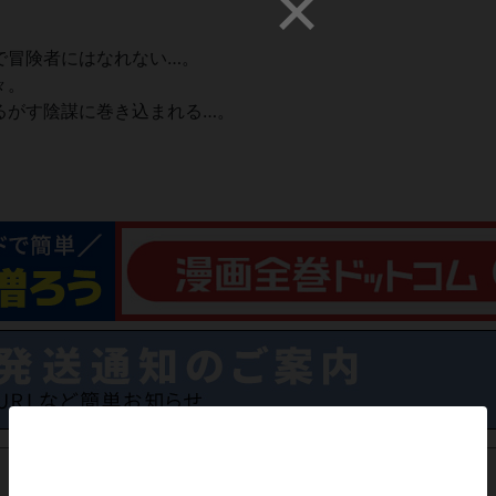
。
で冒険者にはなれない…。
々。
るがす陰謀に巻き込まれる…。