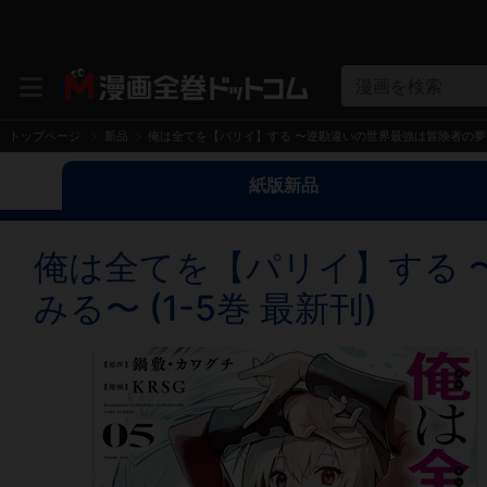
漫画を検索
トップページ
新品
俺は全てを【パリイ】する 〜逆勘違いの世界最強は冒険者の夢をみ
紙版新品
俺は全てを【パリイ】する 
みる〜 (1-5巻 最新刊)