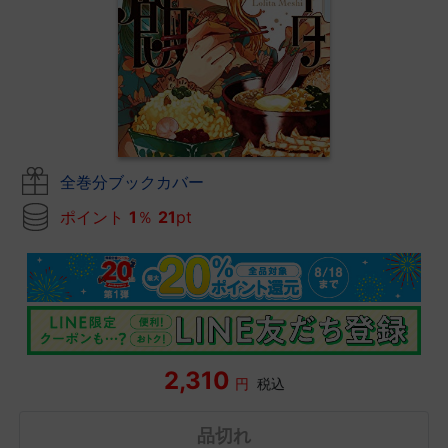
全巻分ブックカバー
ポイント
1
％
21
pt
2,310
円
税込
品切れ