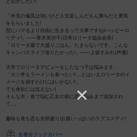
と恋がしたい!
「外見の偏見は強いけど人生楽しんだもん勝ちだと勇気
をもらいました!
型にハマるより自由に生きるって大事ですね!ハッピーロ
リディ!」――青木美沙子(日本ロリータ協会会長)
「ロリータ服で大盛りごはん、たまらないです。こんな
キャンパスライフ送りたかった!」――上坂すみれ(声優)
大学でロリータデビューをしたなつ子は悩みます。
「カツ丼もラーメンも食べたい! …とはいえロリータのイ
メージを崩すわけにはいかない!」
でも食欲には抗えない!
そんな衣・食で悩む乙女の前に恋の悩みまで追加され
て…。
趣味も食も恋も全部盛り!お腹いっぱいのラブコメディ!
全巻分ブックカバー