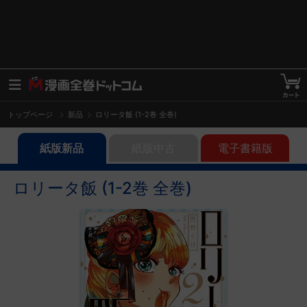
トップページ
新品
ロリータ飯 (1-2巻 全巻)
紙版新品
紙版中古
電子書籍版
ロリータ飯 (1-2巻 全巻)