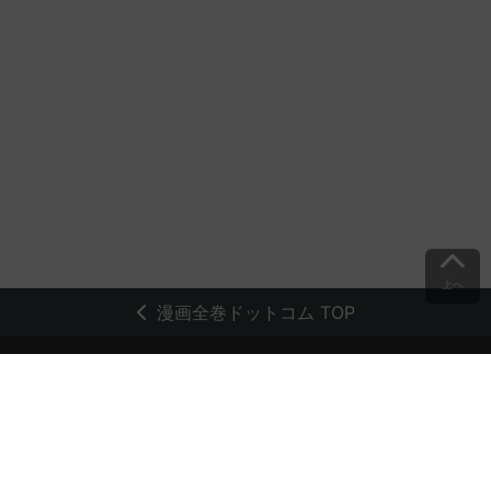
上へ
漫画全巻ドットコム TOP
トップページ
会員登録・ログイン
初めての方へ
電子書籍の読み方