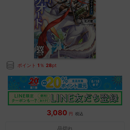
ポイント
1
％
28
pt
3,080
円
税込
品切れ