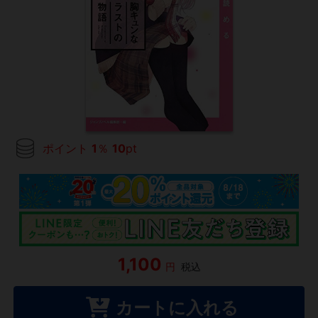
ポイント
1
％
10
pt
1,100
円
税込
カートに入れる