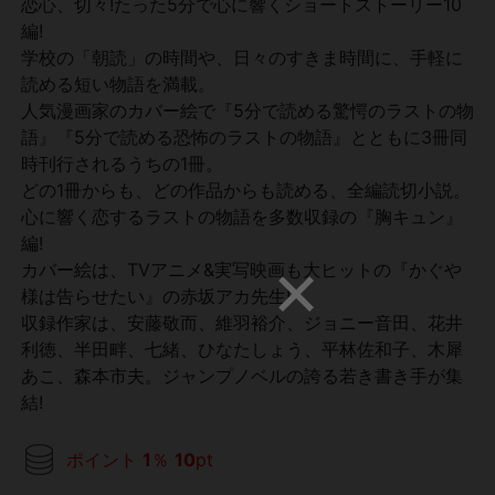
恋心、切々!たった5分で心に響くショートストーリー10
編!
学校の「朝読」の時間や、日々のすきま時間に、手軽に
読める短い物語を満載。
人気漫画家のカバー絵で『5分で読める驚愕のラストの物
語』『5分で読める恐怖のラストの物語』とともに3冊同
時刊行されるうちの1冊。
どの1冊からも、どの作品からも読める、全編読切小説。
心に響く恋するラストの物語を多数収録の『胸キュン』
編!
カバー絵は、TVアニメ&実写映画も大ヒットの『かぐや
様は告らせたい』の赤坂アカ先生!
収録作家は、安藤敬而、維羽裕介、ジョニー音田、花井
利徳、半田畔、七緒、ひなたしょう、平林佐和子、木犀
あこ、森本市夫。ジャンプノベルの誇る若き書き手が集
結!
ポイント
1
％
10
pt