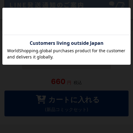
作品レビュー
（関連商品を含む）
この作品にはまだレビューがありません。 今後読まれる
方のために感想を共有してもらえませんか？
レビューを書く
660
円
税込
カートに入れる
(新品コミックセット)