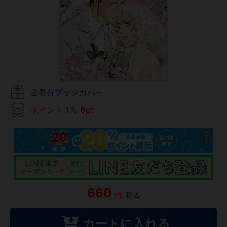
全巻分ブックカバー
ポイント
1
％
6
pt
660
円
税込
カートに入れる