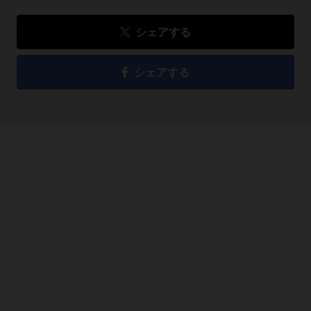
シェアする
シェアする