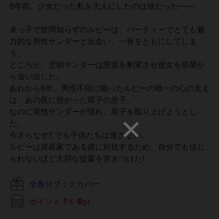
6年前、少女だった私を大人にしたのは彼だった――
末っ子で世間知らずのルビーは、パーティーでとても魅
力的な男性サンダーと出会い、一夜をともにしてしま
う。
ところが、翌朝サンダーは態度を豹変させ彼女を部屋か
ら追い出した。
あれから6年、男性不信に陥ったルビーの唯一の心の支え
は、あの夜に授かった双子の息子。
なのに突然サンダーが現れ、双子を取り上げようとし
た。
今さらなぜ? でも子供たちは渡さない。
ルビーは資産家である彼に対抗するため、自分でも信じ
られないほど大胆な提案を突きつけた!
全巻分ブックカバー
ポイント
1
％
6
pt