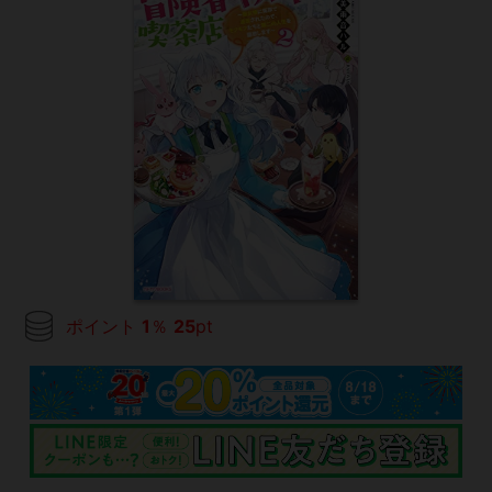
ポイント
1
％
25
pt