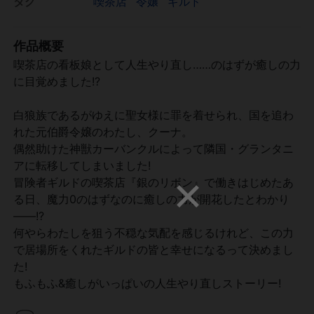
タグ
喫茶店
令嬢
ギルド
作品概要
喫茶店の看板娘として人生やり直し……のはずが癒しの力
に目覚めました!?
白狼族であるがゆえに聖女様に罪を着せられ、国を追わ
れた元伯爵令嬢のわたし、クーナ。
偶然助けた神獣カーバンクルによって隣国・グランタニ
アに転移してしまいました!
冒険者ギルドの喫茶店『銀のリボン』で働きはじめたあ
る日、魔力0のはずなのに癒しの力が開花したとわかり
――!?
何やらわたしを狙う不穏な気配を感じるけれど、この力
で居場所をくれたギルドの皆と幸せになるって決めまし
た!
もふもふ&癒しがいっぱいの人生やり直しストーリー!