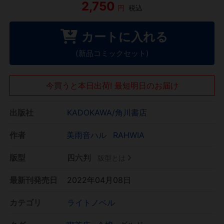
2,750
円
税込
カートに入れる
(新品コミックセット)
今買うと本日出荷! 最短明日のお届け
出版社
KADOKAWA/角川書店
作者
美雨音ハル
RAHWIA
版型
四六判
版型とは
最新刊発売日
2022年04月08日
カテゴリ
ライトノベル